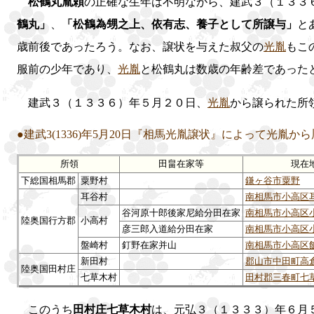
松鶴丸胤頼
の正確な生年は不明ながら、建武３（１３３
鶴丸」
、
「松鶴為甥之上、依有志、養子として所譲与」
と
歳前後であったろう。なお、譲状を与えた叔父の
光胤
もこ
服前の少年であり、
光胤
と松鶴丸は数歳の年齢差であった
建武３（１３３６）年５月２０日、
光胤
から譲られた所
●建武3(1336)年5月20日『相馬光胤譲状』によって光胤
所領
田畠在家等
現在
下総国相馬郡
粟野村
鎌ヶ谷市粟野
耳谷村
南相馬市小高区
谷河原十郎後家尼給分田在家
南相馬市小高区
陸奥国行方郡
小高村
彦三郎入道給分田在家
南相馬市小高区
盤崎村
釘野在家并山
南相馬市小高区
新田村
郡山市中田町高
陸奥国田村庄
七草木村
田村郡三春町七
このうち
田村庄七草木村
は、元弘３（１３３３）年６月