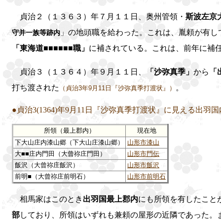
貞治２（１３６３）年７月１１日、奥州管領・
斯波左京
」の地頭職を給わった。これは、胤頼が有し
守并一族等跡内
「東海道■■■■■■職」
に補されている。これは、前年に補
貞治３（１３６４）年９月１１日、
「沙弥真季」
から
「
打ち渡された
。
（貞治3年9月11日『沙弥真季打渡状』）
●貞治3(1364)年9月11日『沙弥真季打渡状』に見える出
所領（最上郡内）
現在地
下大山庄内漆山郷（下大山庄漆山郷）
山形市漆山
大■■庄内門田（大曾祢庄門田）
山形市門伝
飯沢（大曾祢庄飯沢）
山形市飯沢
前明■（大曾祢庄前明石）
山形市前明石
相馬家はこのとき
出羽国最上郡内
にも所領を有したこと
部
しており、所領はいずれも兼頼の屋形の近隣であった。