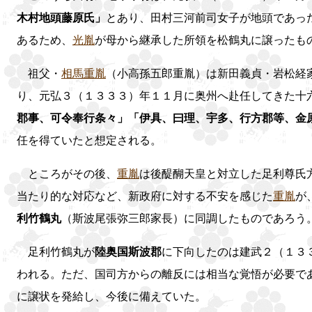
木村地頭藤原氏」
とあり、田村三河前司女子が地頭であっ
あるため、
光胤
が母から継承した所領を松鶴丸に譲ったも
祖父・
相馬重胤
（小高孫五郎重胤）は新田義貞・岩松経
り、元弘３（１３３３）年１１月に奥州へ赴任してきた十
郡事、可令奉行条々」「伊具、曰理、宇多、行方郡等、金
任を得ていたと想定される。
ところがその後、
重胤
は後醍醐天皇と対立した足利尊氏
当たり的な対応など、新政府に対する不安を感じた
重胤
が
利竹鶴丸
（斯波尾張弥三郎家長）に同調したものであろう
足利竹鶴丸が
陸奥国斯波郡
に下向したのは建武２（１３
われる。ただ、国司方からの離反には相当な覚悟が必要で
に譲状を発給し、今後に備えていた。