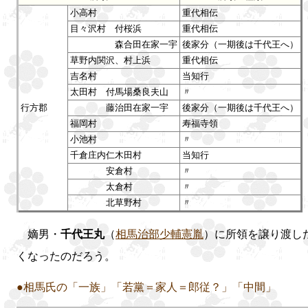
小高村
重代相伝
目々沢村 付桜浜
重代相伝
森合田在家一宇
後家分（一期後は千代王へ）
草野内関沢、村上浜
重代相伝
吉名村
当知行
太田村 付馬場桑良夫山
〃
行方郡
藤治田在家一宇
後家分（一期後は千代王へ）
福岡村
寿福寺領
小池村
〃
千倉庄内仁木田村
当知行
安倉村
〃
太倉村
〃
北草野村
〃
嫡男・
千代王丸
（
相馬治部少輔憲胤
）に所領を譲り渡し
くなったのだろう。
●相馬氏の「一族」「若黨＝家人＝郎従？」「中間」