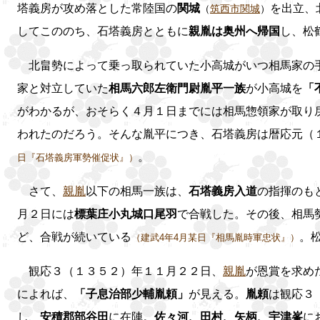
塔義房が攻め落とした常陸国の
関城
を出立、
（
筑西市関城
）
してこののち、石塔義房とともに
親胤は奥州へ帰国
し、松
北畠勢によって乗っ取られていた小高城がいつ相馬家の手
家と対立していた
相馬六郎左衛門尉胤平一族
が小高城を
「
がわかるが、おそらく４月１日までには相馬惣領家が取り
われたのだろう。そんな胤平につき、石塔義房は暦応元（
。
日『石塔義房軍勢催促状』）
さて、
親胤
以下の相馬一族は、
石塔義房入道
の指揮のも
月２日には
標葉庄小丸城口尾羽
で合戦した。その後、相馬
ど、合戦が続いている
。
（建武4年4月某日『相馬胤時軍忠状』）
観応３（１３５２）年１１月２２日、
親胤
が恩賞を求め
によれば、
「子息治部少輔胤頼」
が見える。
胤頼
は観応３
し、
安積郡部谷田
に在陣。
佐々河、田村、矢柄、宇津峯
に