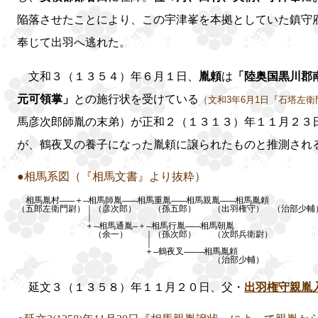
陥落させたことにより、この宇津峯を本拠としていた鎮守
奉じて出羽へ逃れた。
文和３（１３５４）年６月１日、
胤頼
は
「陸奥国黒川郡
元可領掌」
との施行状を受けている
（文和3年6月1日『石塔左
馬彦次郎師胤の末弟）が正和２（１３１３）年１１月２３
が、鶴夜叉の養子になった胤頼に譲られたものと推測され
●相馬系図（『相馬文書』より抜粋）
相馬胤村―――＋―相馬師胤―――相馬重胤―――相馬親胤―――相馬胤頼
（五郎左衛門尉）｜（彦次郎） （孫五郎） （出羽権守） （治部少輔
｜
＋―相馬通胤―＋―相馬行胤―――相馬朝胤
（余一） ｜（孫次郎） （次郎兵衛尉）
｜
＋―鶴夜叉――――相馬胤頼
（治部少輔）
延文３（１３５８）年１１月２０日、父・
出羽権守親胤