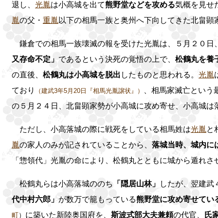
退し、
光胤
は小高城を出て
熊野堂などを攻める
気概を見せ
胤
の父・
重胤
以下の相馬一族と奥州へ下向してきた北畠顕
鎌倉での相馬一族壊滅の報を受けた光胤は、５月２０日
又存命不定」
であるという決死の覚悟の上で、
松鶴丸を養
の直後、
松鶴丸は小高城を脱出
したものと思われる。
光胤
ており
、相馬家滅亡という
（建武3年5月20日『相馬光胤譲状』）
の５月２４日、北畠顕家勢が小高城に攻め寄せ、小高城は
ただし、小高落城の際に戦死をしている相馬姓は
光胤
と
胤
の家人のみが記されていることから、
落城当時、城内に
「惣領代」光胤の命により、松鶴丸とともに城から遁れさ
松鶴丸らは小高落城ののち
「隠居山林」
したが、翌建武
代中村六郎」
が数万で籠もっている
熊野堂に攻め寄せてい
に築いた新陸奥国府を、
斯波式部大夫兼頼
の代官、
氏
町
）