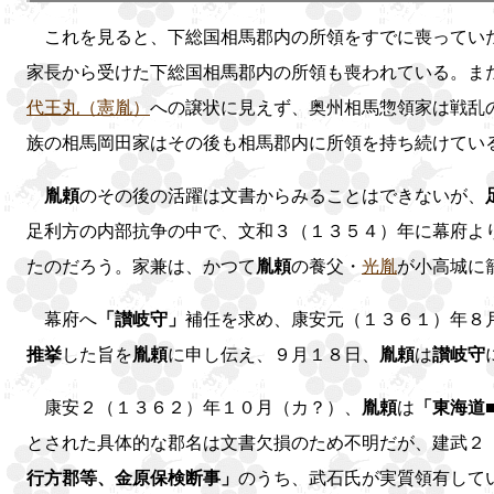
これを見ると、下総国相馬郡内の所領をすでに喪っていた
家長から受けた下総国相馬郡内の所領も喪われている。ま
代王丸（憲胤）
への譲状に見えず、奥州相馬惣領家は戦乱
族の相馬岡田家はその後も相馬郡内に所領を持ち続けてい
胤頼
のその後の活躍は文書からみることはできないが、
足利方の内部抗争の中で、文和３（１３５４）年に幕府よ
たのだろう。家兼は、かつて
胤頼
の養父・
光胤
が小高城に
幕府へ
「讃岐守」
補任を求め、康安元（１３６１）年８
推挙
した旨を
胤頼
に申し伝え、９月１８日、
胤頼
は
讃岐守
康安２（１３６２）年１０月（カ？）、
胤頼
は
「東海道■
とされた具体的な郡名は文書欠損のため不明だが、建武２
行方郡等、金原保検断事」
のうち、武石氏が実質領有して