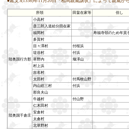
●延文3(1358)年11月20日『相馬親胤譲状』によって親胤
所領
田畠在家等
但し
小高村
彦三郎入道給分田在家
福岡村
寿福寺領のため年貢
多賀村
目々澤村
付桜浜
堤谷村
付浜
陸奥国行方郡
草野内
堰澤山
村上浜
吉名村
太田村
付馬牧山野
内山総三村
付浜
那良夫山
牛越村
付山野
仁木田村
安倉村
陸奥国千倉庄
太倉村
北草野村