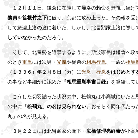
１２月１１日、鎌倉に在陣して帰洛の勅命を無視し続け
義貞
を
筥根竹之下
に破り、京都に攻め上った。その報を受
して急遽上洛の途に着いた。しかし、北畠顕家上洛に際し
していなかった
のだろう。
そして、北畠勢を追撃するように、斯波家長は鎌倉へ攻
のとき
重胤
には次男・
光胤
や従弟の
相馬行胤
、一族の
相馬
（１３３６）年２月８日（カ）に
光胤
、
行胤
をはじめとす
の事など事細かに認めた
『相馬重胤事書目録』
を発給して
こうした切羽詰った状況の中、松鶴丸は小高城にいたと
の中に
「松鶴丸」の名は見られない
。おそらく同年代だっ
丸」
の名が見える。
３月２２日には北畠顕家の麾下・
広橋修理亮経泰
が小高