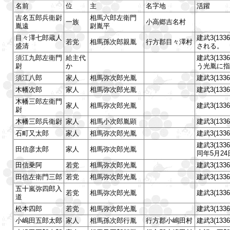
名前
位
主
名字地
活躍
吉名五郎兵衛尉
相馬六郎左衛門
一族
小高郷吉名村
胤遠
尉胤平
目々澤七郎蔵人
建武3(1
若党
相馬孫次郎親胤
行方郡目々澤村
盛清
される。
須江九郎左衛門
給主代
建武3(1
尉
か
う光胤に指
須江八郎
家人
相馬弥次郎光胤
建武3(1
木幡次郎
家人
相馬弥次郎光胤
建武3(13
木幡三郎左衛門
家人
相馬弥次郎光胤
建武3(13
尉
木幡三郎兵衛尉
家人
相馬小次郎胤顕
建武3(1
石町又太郎
家人
相馬弥次郎光胤
建武3(1
建武3(1
田信彦太郎
家人
相馬弥次郎光胤
同年5月2
田信乗阿
若党
相馬弥次郎光胤
建武3(13
田信左衛門三郎
若党
相馬弥次郎光胤
建武3(1
五十嵐弥四郎入
若党
相馬弥次郎光胤
建武3(13
道
松本四郎
若党
相馬弥次郎光胤
建武3(13
小嶋田五郎太郎
家人
相馬孫次郎行胤
行方郡小嶋田村
建武3(13