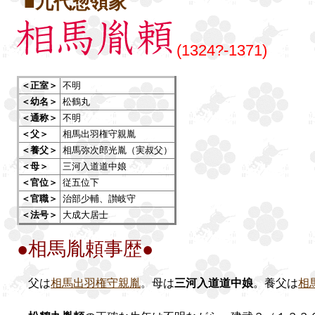
■九代惣領家
(1324?-1371)
＜正室＞
不明
＜幼名＞
松鶴丸
＜通称＞
不明
＜父＞
相馬出羽権守親胤
＜養父＞
相馬弥次郎光胤（実叔父）
＜母＞
三河入道道中娘
＜官位＞
従五位下
＜官職＞
治部少輔、讃岐守
＜法号＞
大成大居士
●相馬胤頼事歴●
父は
相馬出羽権守親胤
。母は
三河入道道中娘
。養父は
相