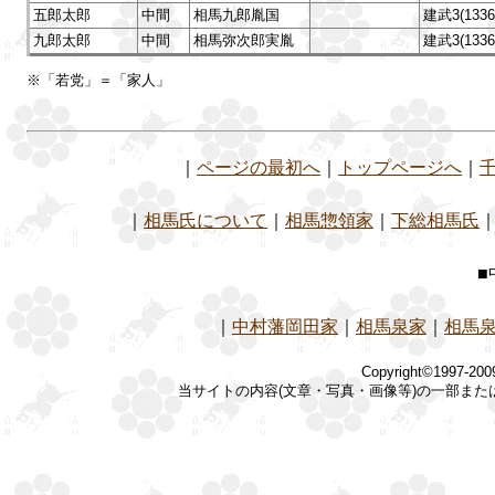
五郎太郎
中間
相馬九郎胤国
建武3(13
九郎太郎
中間
相馬弥次郎実胤
建武3(13
※「若党」＝「家人」
｜
ページの最初へ
｜
トップページへ
｜
｜
相馬氏について
｜
相馬惣領家
｜
下総相馬氏
■
｜
中村藩岡田家
｜
相馬泉家
｜
相馬
Copyright©1997-20
当サイトの内容(文章・写真・画像等)の一部ま