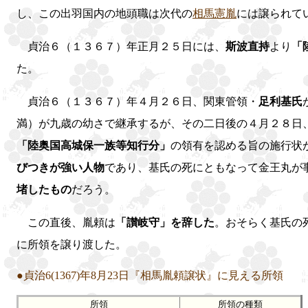
し、この出羽国内の地頭職は次代の
相馬憲胤
には譲られて
貞治６（１３６７）年正月２５日には、
斯波直持
より
「
た。
貞治６（１３６７）年４月２６日、関東管領・
足利基氏
満）が九歳の幼さで継承するが、その二日後の４月２８日
「陸奥国高城保一族等知行分」
の領有を認める旨の施行状
びつきが強い人物
であり、基氏の死にともなって金王丸が
堵したもの
だろう。
この直後、胤頼は
「讃岐守」を辞した
。おそらく基氏の
に所領を譲り渡した。
●貞治6(1367)年8月23日『相馬胤頼譲状』に見える所領
所領
所領の種類