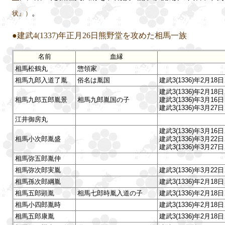
。
状』）
●建武4(1337)年正月26日熊野堂を攻めた相馬一族
名前
血縁
相馬松鶴丸
惣領家
相馬九郎入道了胤
俗名は胤国
建武3(1336)年2
建武3(1336)年2
相馬九郎五郎胤景
相馬九郎胤国の子
建武3(1336)年3
建武3(1336)年3月
江井御房丸
建武3(1336)年3
相馬小次郎胤盛
建武3(1336)年3月
建武3(1336)年3
相馬弥五郎胤仲
相馬弥次郎実胤
建武3(1336)年3月
相馬孫次郎綱胤
建武3(1336)年2
相馬五郎顕胤
相馬七郎時胤入道の子
建武3(1336)年2
相馬小四郎胤時
建武3(1336)年2
相馬五郎康胤
建武3(1336)年2