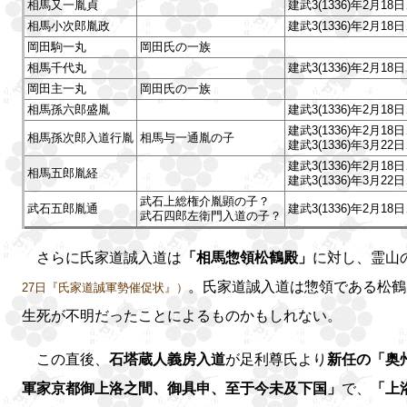
相馬又一胤貞
建武3(1336)年2
相馬小次郎胤政
建武3(1336)年2
岡田駒一丸
岡田氏の一族
相馬千代丸
建武3(1336)年2
岡田主一丸
岡田氏の一族
相馬孫六郎盛胤
建武3(1336)年2
建武3(1336)年2
相馬孫次郎入道行胤
相馬与一通胤の子
建武3(1336)年3
建武3(1336)年2
相馬五郎胤経
建武3(1336)年3
武石上総権介胤顕の子？
武石五郎胤通
建武3(1336)年2
武石四郎左衛門入道の子？
さらに氏家道誠入道は
「相馬惣領松鶴殿」
に対し、霊山
。氏家道誠入道は惣領である松鶴
27日『氏家道誠軍勢催促状』）
生死が不明だったことによるものかもしれない。
この直後、
石塔蔵人義房入道
が足利尊氏より
新任の「奥
軍家京都御上洛之間、御具申、至于今未及下国」
で、
「上