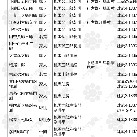
小嶋田五郎太郎
家人
相馬又五郎朝胤
行方郡小嶋田村
上記の五郎
小嶋田孫五郎
家人
相馬又五郎朝胤
行方郡小嶋田村
建武4(13
某 兵衛四郎
家人
相馬又五郎朝胤
建武4(13
江多利六郎入道
家人
相馬又五郎朝胤
行方郡江垂村
建武4(13
小野弥三郎
家人
相馬又五郎朝胤
建武4(1
田中八郎三郎
若党
相馬孫五郎長胤
建武3(13
田中(?)三郎二
家人
相馬孫五郎長胤
建武3(13
郎
大畠彦太郎
家人
相馬五郎胤経
建武3(13
下総国相馬郡増
増尾十郎
家人
相馬五郎胤経
建武3(13
尾村
吉武弥次郎
若党
相馬十郎胤俊
建武3(13
青田孫左衛門尉
重胤の奥州
家人
相馬助房
祐胤
建武3(1
東条七郎右衛門
家人
相馬助房
建武3(13
尉
橘内新兵衛尉光
相馬六郎左衛門
建武4(1
郎従
胤
尉胤平
の首をとる
相馬六郎左衛門
幡差平七助久
郎従か
建武3(1
尉胤平
相馬六郎左衛門
彦四郎家守
中間
建武4(1
尉胤平