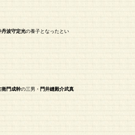
井丹波守定光
の養子となったとい
左衛門成幹
の三男・
門井縫殿介武真