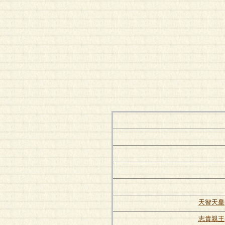
天智天皇
志貴親王