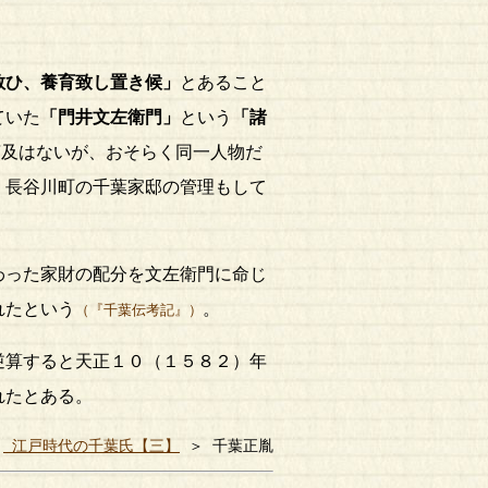
敬ひ、養育致し置き候」
とあること
ていた
「門井文左衛門」
という
「諸
言及はないが、おそらく同一人物だ
、長谷川町の千葉家邸の管理もして
わった家財の配分を文左衛門に命じ
れたという
。
（『千葉伝考記』）
逆算すると天正１０（１５８２）年
れたとある。
＞
江戸時代の千葉氏【三】
＞ 千葉正胤