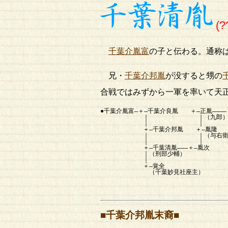
(?
千葉介胤富
の子と伝わる。通称
兄・
千葉介邦胤
が没すると甥の
合戦ではみずから一軍を率いて天
●千葉介胤富―＋―千葉介良胤 ＋―正胤――――
｜ ｜（九郎） （
｜ ｜
＋―千葉介邦胤 ＋―胤隆
｜ ｜（与右衛門
｜ ｜
＋―千葉清胤―――＋―胤次
｜（刑部少輔）
｜
＋―覚全
（千葉妙見社座主）
■千葉介邦胤末裔■