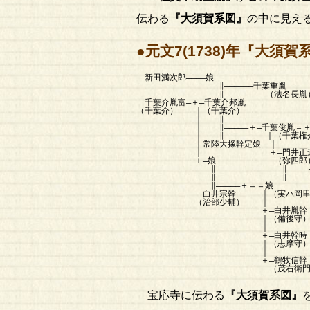
伝わる
『大須賀系図』
の中に見え
●元文7(1738)年『大須
新田満次郎――――娘
∥――――――千葉重胤
∥ （法名長胤
千葉介胤富―＋―千葉介邦胤
（千葉介） ｜（千葉介）
｜ ∥
｜ ∥―――――＋―千葉俊胤＝＋―正胤
｜ ∥ ｜（千葉権介）｜（
｜常陸大掾幹定娘 
｜ ＋―門井正道 ｜ 
＋―娘 （弥四郎）
∥ ∥―――
∥ 
∥―――――＋＝
白井宗幹 ｜（実ハ岡里和
（治部少輔） ｜
＋―白井胤幹
｜（備後守
｜
＋―白井幹時
｜（志摩守
｜
＋―鶴牧信幹
（茂右衛門
宝応寺に伝わる
『大須賀系図』