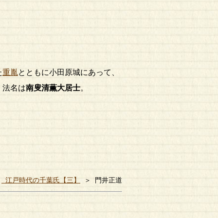
た
重胤
とともに小田原城にあって、
。法名は
南叟清薫大居士
。
＞
江戸時代の千葉氏【三】
＞ 門井正道