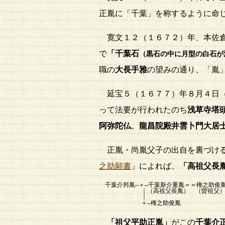
正胤に「千葉」を称するように命
寛文１２（１６７２）年、本佐
で
「千葉石
（黒石の中に月型の白石が
職の
大長手雅
の望みの通り、「胤
延宝５（１６７７）年８月４日（
って法要が行われたのち
浅草寺塔
阿弥陀仏
。
龍昌院殿井雲卜門大居
正胤・尚胤父子の出自を裏づける
之助願書
」によれば、
「高祖父
長
千葉介邦胤―＋―千葉新介重胤＝＝権之助俊胤
｜（高祖父長胤） （曽祖父） 
｜
＋―権之助俊胤
「祖父
平助正胤
」
がこの
千葉介