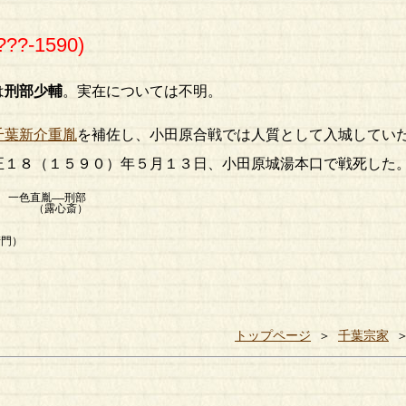
???-1590)
は
刑部少輔
。実在については不明。
千葉新介重胤
を補佐し、小田原合戦では人質として入城してい
正１８（１５９０）年５月１３日、小田原城湯本口で戦死した
 一色直胤――刑部
露心斎）
）
トップページ
＞
千葉宗家