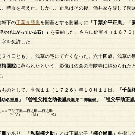
じ、時服を与えた。しかし、正胤はその後、酒井家を辞して閑
倉城下の
千葉介勝胤
を開基とする勝胤寺に
「
千葉介平正胤
」「
」
を奉納した。さらに延宝４（１６７６
浮かび上がっている石）
」字を免許した。
２４日とも）、浅草の宅にて亡くなった。六十四歳。浅草の
頭梅園院
に葬られたという。影像は佐倉の海隣寺に納められた
士
。
ものとして、享保１１（１７２６）年１０月１１日、
「千葉
胤
」「曽祖父
権之助俊胤
」「祖父
平助正胤
幼名
重胤
長胤弟ニ御座候
＝＝平助正胤――権之助――権之助
（祖父） （親） （私）
正胤
であり、「
私親
権之助
」とは正胤の子
「
権介尚胤
」
を指し