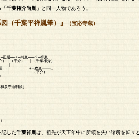
る
「
千葉権介尚胤
」
と同一人物であろう。
賀系図（千葉平祥胤筆）』
（宝応寺蔵）
）
――＋―尚胤―――？―祥胤
平介） ｜（千葉権介）
｜ ｜ ｜
＋―政胤――――…
 ｜ （平介）
―＋
∥
＝娘
泉守道明娘）
）
）
）
を記した
千葉祥胤
は、祖先が天正年中に所領を失い諸所を転々