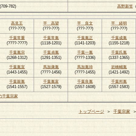
(709-782)
高野新笠
（
高見王
平 高望
平 良文
平 経明
(???-???)
(???-???)
(???-???)
(???-???)
千葉常重
千葉常胤
千葉胤正
千葉成胤
(????-????)
(1118-1201)
(1141-1203)
(1155-1218)
千葉胤宗
千葉貞胤
千葉一胤
千葉氏胤
(1268-1312)
(1291-1351)
(????-1336)
(1337-1365)
千葉胤宣
馬加康胤
馬加胤持
岩橋輔胤
(1443-1455)
(????-1456)
(????-1455)
(1421-1492)
千葉親胤
千葉胤富
千葉良胤
千葉邦胤
(1541-1557)
(1527-1579)
(1557-1608)
(1557-1583)
の千葉宗家
トップページ
＞
千葉宗家