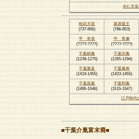
光仁天皇
桓武天皇
葛原親王
(737-806)
(786-853)
平 常長
平 常兼
(????-????)
(????-????)
千葉頼胤
千葉宗胤
(1239-1275)
(1265-1294)
千葉胤直
千葉胤将
(1419-1455)
(1433-1455)
千葉昌胤
千葉利胤
(1495-1546)
(1515-1547)
江戸時代
■千葉介胤富末裔■