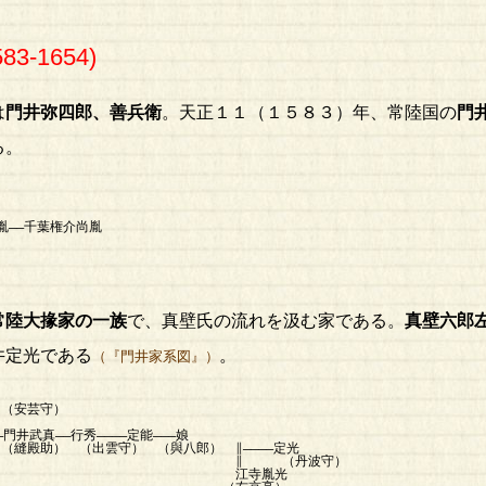
83-1654)
は
門井弥四郎、善兵衛
。天正１１（１５８３）年、常陸国の
門
る。
―千葉権介尚胤
）
常陸大掾家の一族
で、真壁氏の流れを汲む家である。
真壁六郎
井定光である
。
（『門井家系図』）
｜（安芸守）
｜
行秀――――定能―――娘
雲守） （與八郎） ∥――――定光
 （丹波守）
江寺胤光