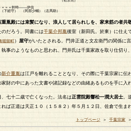
右京亮）
＝＝幹時――――伊信
守） （民部少輔）（左馬助）
葉重胤殿
には束髪になり、浪人して居られしを、家来筋の者共
たのだろう。同書には
千葉介邦胤
後室（新田氏。於東）に仕え
）
屋守
がいたとされる。門井正道と文左衛門の関係に
橋堀留町
く執事のようなものと思われ、門井氏は千葉家政を取り仕切り
の
新介重胤
は江戸を離れることとなり、その際に千葉宗家に伝
の家財の中にあった文書や諸記録などの由緒あるものを手に入
、七十二歳で亡くなった。法名は
正雲院殿響松一潤大居士
。
よれば正道は天正１０（１５８２）年５月１２日、佐倉で生ま
トップページ
＞
千葉宗家