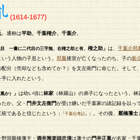
(1614-1677)
氏
。通称は
平助、
千葉権介
、
千葉介
。
権之助」
は、
千葉介邦
代目 一書に二代目の三字無、右権之助と有、
という人物の子息という。
邦胤
後室が亡くなったのち、子の
新
の配分（売却なども含めてか？）を文左衛門に命じた。そして
を手に入れたという。
」
は幼い頃に
林家
（林羅山）の弟子になったという。林
正胤か）
ったか。父・
門井文左衛門
が受け継いだ千葉家の諸記録を以っ
正統であると信じたという
。その後、
厩橋藩士
（『千葉伝考記』）
野国厩橋藩主・
酒井雅楽頭忠清
は藩士の
門井正胤
が名家・千