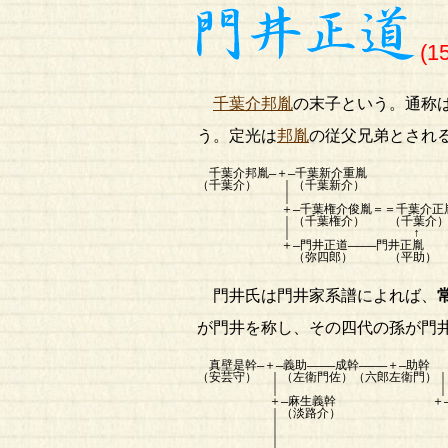
(15
千葉介邦胤
の末子という。通称
う。定光は
邦胤
の従父兄弟とされ
千葉介邦胤―＋―千葉新介重胤
（千葉介） ｜（千葉新介）
｜
＋―千葉権介俊胤＝＝千葉介正胤―
｜（千葉権介） （千葉介
｜ ↑
＋―門井正道――――門井正胤
（弥四郎） （平助）
門井氏は門井家系譜によれば、
が門井を称し、その四代の孫が門
真壁是幹―＋―義助――――成幹――――＋―助幹
（安芸守） ｜（左衛門佐）（六郎左衛門）
｜ 
＋―麻生義幹 ＋―門井武真――
｜（淡路介） （縫殿助） （出
｜ ∥
｜ 