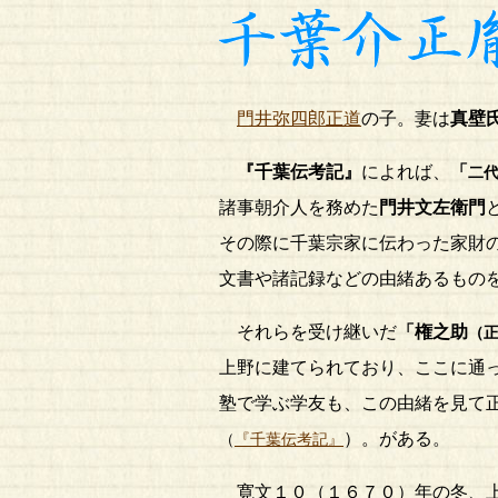
門井弥四郎正道
の子。妻は
真壁
『千葉伝考記』
によれば、
「
二
諸事朝介人を務めた
門井文左衛門
その際に千葉宗家に伝わった家財
文書や諸記録などの由緒あるもの
それらを受け継いだ
「
権之助
（
上野に建てられており、ここに通
塾で学ぶ学友も、この由緒を見て
）。がある。
（
『千葉伝考記』
寛文１０（１６７０）年の冬、上