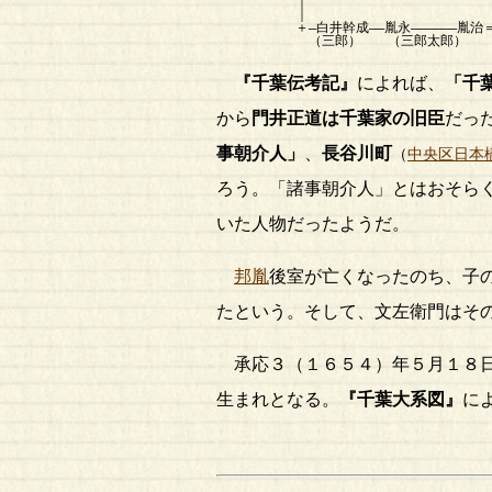
｜ （
｜
＋―白井幹成――胤永――――――胤治＝＝
（三郎） （三郎太郎） （下総
『千葉伝考記』
によれば、
「
千
から
門井正道は千葉家の旧臣
だっ
事朝介人」
、
長谷川町
（
中央区日本
ろう。「諸事朝介人」とはおそら
いた人物だったようだ。
邦胤
後室が亡くなったのち、子
たという。そして、文左衛門はそ
承応３（１６５４）年５月１８日
生まれとなる。
『千葉大系図』
に