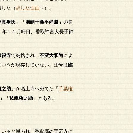
居した（
辞した理由
→）。
妻真壁氏」「嫡嗣
千葉平尚胤
」
の名
）年１１月晦日、香取神宮大長手神
崇福寺
で納棺され、
不変大和尚
によ
というが現存していない。法号は
臨
権之助」
が増上寺へ宛てた「
千葉権
」「私親
権之助
」
とある。
ていると思われ、香取郡の宝応寺に