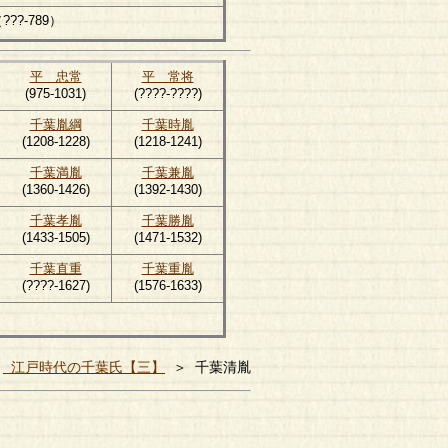
???-789）
平 忠常
平 常将
(975-1031)
(????-????)
千葉胤綱
千葉時胤
(1208-1228)
(1218-1241)
千葉満胤
千葉兼胤
(1360-1426)
(1392-1430)
千葉孝胤
千葉勝胤
(1433-1505)
(1471-1532)
千葉直重
千葉重胤
(????-1627)
(1576-1633)
＞
江戸時代の千葉氏【三】
＞ 千葉清胤