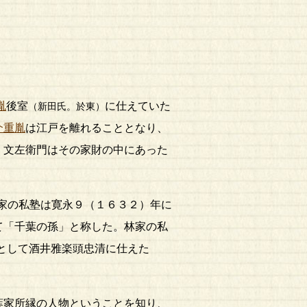
胤
後室
に仕えていた
（新田氏。於東）
介重胤
は江戸を離れることとなり、
、文左衛門はその家財の中にあった
家の私塾は寛永９（１６３２）年に
て「千葉の孫」と称した。林家の私
として酒井雅楽頭忠清に仕えた
葉家所縁の人物ということを知り、