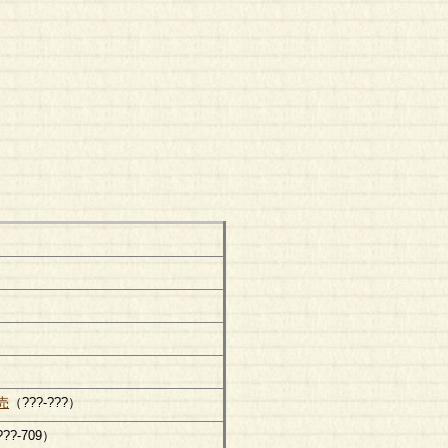
売
（???-???）
??-709）