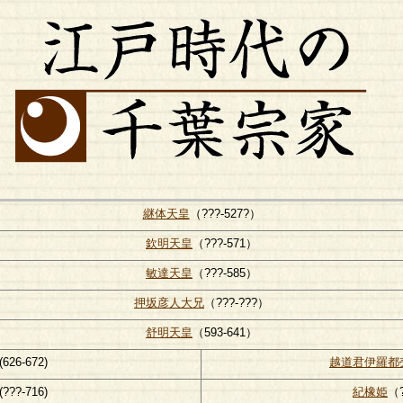
継体天皇
（???-527?）
欽明天皇
（???-571）
敏達天皇
（???-585）
押坂彦人大兄
（???-???）
舒明天皇
（593-641）
(626-672)
越道君伊羅都
(???-716)
紀橡姫
（?