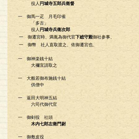
役人
円城寺五郎兵衛督
一 御馬一疋 月毛印雀
「多古」
役人
円城寺兵衛次郎
一 御遷宮時、満胤為御代官
下総守殿
御社参事、
一 御幣 社人直取渡之、依御遷宮也、
一 御神楽銭十結
大禰宜請取之
一 大般若御布施銭十結
供僧中
一 返田大明神五結
六司代御代官
一 御剣役 社頭
木内七郎左衛門尉
一 御敷皮役