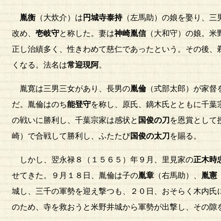
胤衡
（大炊介）は
円城寺泰持
（左馬助）の娘を娶り、三
改め、
壱岐守
と称した。妻は
神崎胤信
（大和守）の娘。米
正し治績多く、性きわめて慈仁であったという。その後、
くなる。法名は
常迎現阿
。
胤寛は三男三女があり、長男の
胤倫
（式部太郎）が家督
だ。胤倫はのち
能登守
を称し、原氏、鏑木氏とともに千葉
の戦いに勝利し、千葉宗家は感状と
国俊の刀
を恩賞として
崎）で合戦して勝利し、ふたたび
国俊の太刀
を賜る。
しかし、翌永禄８（１５６５）年９月、里見家の
正木時
せてきた。９月１８日、胤倫は子の
胤章
（右馬助）、
胤憲
城し、三千の軍勢を迎え撃つも、２０日、おそらく木内氏
のため、寺を救おうと米野井城から軍勢が出撃し、その隙