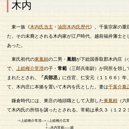
木内
東一族《
木内氏当主
・
油田木内氏歴代
》。千葉宗家の重
た。その末裔とされる木内家が江戸時代、越前福井藩士と
あった。
東氏初代の
東胤頼
の二男・
胤朝
が下総国香取郡木内庄（
で、
上総権介常澄
の子・
常範
（三郎兵衛尉）が同所を領し
まれたとされ、
「兵部丞」
に任官、仁安元（１１６６）年
て、木内庄に本拠を置いて木内を氏とした。妻は
千葉介胤
鎌倉時代には、東庄の地頭職として入部した
東胤頼
（六
て木内氏の所領を譲ったとされる。常範は承久３（１２２
⇒上総権介常澄―＋―上総権介広常
｜
＋―木内常範―――娘