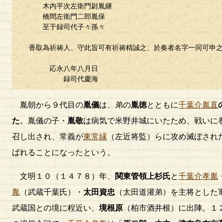
木内平次左衛門尉胤継
橋間左衛門二郎胤保
至于録司代子々孫々
香取為祈祷人、守此旨可有祈祷精誠之、於奏者名字一同可申
応永八年八月日
録司代慶海
胤朝から９代目の
胤儀
は、弟の
胤徳
とともに
千葉介胤直
た
。胤儀の子・
胤敬
は病気で米野井城にいたため、戦いに
召し出され、常義が
東常縁
（左近将監）らに攻め滅ぼされ
ばれることになったという。
文明１０（１４７８）年、
関東管領上杉氏
と
千葉介孝胤
胤
（武蔵千葉氏）・
太田資忠
（太田道灌弟）を主将とした
武蔵国との境に程近い、
境根原
（柏市酒井根）に出陣。１