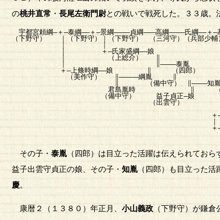
の
桃井直常
・
長尾左衛門尉
との戦いで戦死した。３３歳。
宇都宮頼綱―＋―泰綱――＋―景綱――――貞綱―――高綱――――氏綱――＋―
（下野守） ｜（下野守）｜（下野守） （三河守）（兵部少輔
｜ ｜ 
｜ ＋―氏家盛綱――娘 
｜ （上総介） 
｜ ∥――――泰胤 ∥―
＋―上條時綱――娘 ∥ （四郎）
（美作守） ∥―――――綱胤 
∥ （備中守） ∥――――知
君島胤時 ∥ （四郎
（備中守） 益子貞正―娘 ∥――――
（出雲守） ∥ （
＋―
｜
＋―氏家綱
（備中守
その子・
泰胤
（四郎）は目立った活躍は伝えられておら
益子出雲守貞正の娘、その子・
知胤
（四郎）も目立った活
慶
。
康暦２（１３８０）年正月、
小山義政
（下野守）が鎌倉