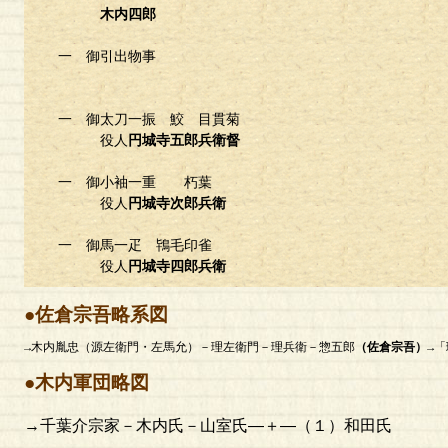
木内四郎
一 御引出物事
一 御太刀一振 鮫 目貫菊
役人
円城寺五郎兵衛督
一 御小袖一重 朽葉
役人
円城寺次郎兵衛
一 御馬一疋 鴇毛印雀
役人
円城寺四郎兵衛
●佐倉宗吾略系図
→木内胤忠（源左衛門・左馬允）－理左衛門－理兵衛－惣五郎
（佐倉宗吾）
→
●木内軍団略図
→千葉介宗家－木内氏－山室氏―＋―（１）和田氏