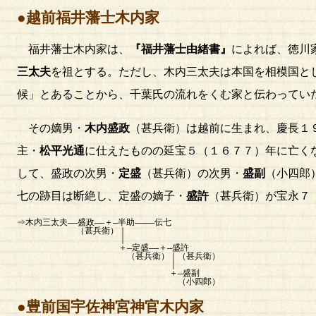
●越前福井藩士木内家
福井藩士木内家は、
『福井藩士由緒書』
によれば、徳川
三太夫
を祖とする。ただし、木内三太夫は本国を相模国と
候」とあることから、千葉氏の流れをくむ家と伝わってい
その嫡男・
木内盛政
（甚兵衛）は越前に生まれ、慶長１
主・
松平光通
に仕えたものの延宝５（１６７７）年に亡く
して、盛政の次男・
定盛
（甚兵衛）の次男・
盛副
（小四郎
七の跡目は断絶し、定盛の嫡子・
盛許
（甚兵衛）が宝永７
⇒木内三太夫――盛政――＋―半助――――伝七
（甚兵衛）｜
｜
＋―定盛――＋―盛許
（甚兵衛）｜（甚兵衛）
｜
＋―盛副
（小四郎）
●豊前国宇佐神宮神官木内家