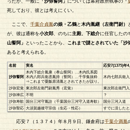
ったが、一般に
「沙弥誓阿」
については幕府政所執事の
「
死しており、彼とは考えにくい。
ここで、
千葉介貞胤
の娘・乙鶴
と
木内胤継（左衛門尉）
が、彼は通称を
小次郎
、のちに
主殿、下総介
に任官したの
山誓阿」
といったことから、
これまで謎とされていた「沙
あると考えられる。
名前
実名
応安7(1375
木内下総介胤康（孝山誓阿）…木内氏系図
沙弥誓阿
木内八郎兵衛丞胤持（誓阿）…千学集抜粋
木内七郎兵衛入
⇒これまで粟飯原清胤とされてきたが誤り。
沙弥宏覚
東次郎左衛門尉胤秀（宏覚）
東次郎左衛門入
沙弥禅広
不明
？
沙弥寿歓
国分三河守胤詮（千葉国分三河守入道寿歓）
国分三河入道
沙弥聖応
大須賀越後守宗信（生応・性応）
すでに没したと
応安７（１３７４）年８月９日、鎌倉府は
千葉介満胤