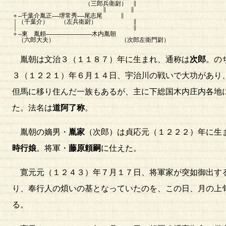
（三郎兵衛尉） ∥
∥ ∥
＋―千葉介胤正――堺常秀――尾志尾 ∥
｜（千葉介） （左兵衛尉） ∥
｜ ∥
＋―東 胤頼―――――――――――――木内胤朝
（六郎大夫） （次郎左衛門尉）
胤朝は文治３（１１８７）年に生まれ、通称は
次郎
。の
３（１２２１）年６月１４日、宇治川の戦いで大功があり
但馬に移り住んだ一族もあるが、主に下総国木内庄内各地
た。法名は
道阿了称
。
胤朝の嫡男・
胤家
（次郎）は貞応元（１２２２）年に生
時行娘
。将軍・
藤原頼嗣
に仕えた。
寛元元（１２４３）年７月１７日、将軍家が突如御出する
り、奉行人の煩いの基となっていたのを、この日、月の上
る。