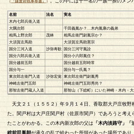
。この中には十一名の一族一揆のメン
（
『鎌倉府執事奉書』
）
名前
法名
実名
木内七郎兵衛入道
大隅次郎
千田義胤か？…木内胤康の義弟
相馬上野次郎
茂林
相馬左衛門尉胤宗か？
大須賀左馬助
大須賀左馬助憲宗
国分三河入道
沙弥寿歓
国分三河守胤詮
国分六郎兵衛入道
国分小六郎胤任？
国分越前五郎
国分越前五郎時常
国分与一
国分与一氏胤？
東次郎左衛門入道
沙弥宏覚
東次郎左衛門尉胤秀
神崎左衛門五郎
神崎左衛門五郎秀尚？
那智左衛門蔵人入道
那智山（下総町）にいた神崎・木内・大
天文２１（１５５２）年９月１４日、香取郡大戸庄牧野
た。関戸村は大戸庄関戸村（佐原市関戸）であろうと考え
たことがわかる。この木内新次郎の父は
「木内淡路守」「
総前司胤朝
が承久の乱で給わった所領があった場所であり