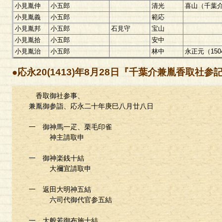
小見胤仲
小五郎
清光
喜山（千葉
小見胤義
小五郎
範応
小見胤邦
小五郎
石見守
宝山
小見胤拾
小五郎
安中
小見胤治
小五郎
林中
永正元（15
●応永20(1413)年8月28日『千葉介兼胤香取社参
香取御社参事、
兼胤御参詣、応永二十年庚巳八月廿八日
一 御神馬一疋、栗毛印雀
神主請取申
一 御神楽銭十結
大禰宜請取申
一 返田大明神五結
六司代御代官参五結
一 大般若御布施十結