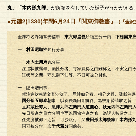
丸」「木内孫九郎」
が所領を有していた様子がうかがえる
●元徳2(1330)年閏6月24日『関東御教書』
（『金沢
金澤称名寺雑掌光信申、
東六郎盛義
所領三分一内、
下総国東
一
村田尼願性
知行分事
一
木内土用寿丸
分事
注進状披露畢、願性分者、寺家買得之由雖称之、不実之由令
証状等之間、守先御下知等、不日可被分付也
一 隠田増田事
就注進状
請文其沙汰了、尼妙如分者、相分之旨、雖載注進
并
国分孫五郎泰朝
事、以春長新田
前谷、為被湖替請取之旨、
并
且
武蔵松寿丸
、
息津九郎左衛門入道圓心
、
秋元四郎左衛門
先日所進之目六分明也而以同篇注進之條、為訴人披露之上、
任先度被仰下之旨、可沙汰付、又
豊田孫太郎後家
木内孫
并
同可被分付、次
千代若分
同前矣、