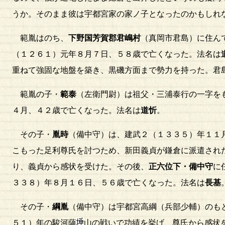
うか。そのまま彼は宇都宮家の家ノ子となったのかもしれ
範胤はのち、
下野国芳賀郡君嶋村
（真岡市君島）に住ん
（１２６１）元年８月７日、５８歳で亡くなった。法名は
重ねて強固な地盤を築き、黒磯方面まで勢力を持った。君
範胤の子・
範泰
（左衛門尉）は祖父・三浦泰行の一字を
４月、４２歳で亡くなった。法名は
道忻
。
その子・
胤時
（備中守）は、建武２（１３３５）年１１
こもった足利尊氏を討つため、新田義貞が鎌倉に派遣され
り、義貞から感状を受けた。その後、
正六位下・備中守
に
３３８）年８月１６日、５６歳で亡くなった。法名は
長基
その子・
綱胤
（備中守）は宇都宮高綱（兵部少輔）のも
５１）年の駿河薩
山の戦いで功績を挙げ、尊氏から感状