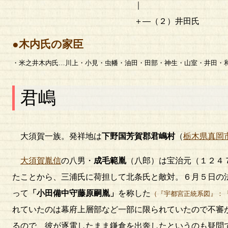
｜
＋―（２）井田氏
●木内氏の家臣
・米之井木内氏…川上・小見・虫幡・油田・田部・神生・山室・井田・
君嶋
大須賀一族。発祥地は
下野国芳賀郡君嶋村
（
栃木県真岡
大須賀胤信
の八男・
成毛範胤
（八郎）は宝治元（１２４
たことから、三浦氏に荷担して北条氏と敵対。６月５日の
って
「小田備中守藤原嗣胤」
を称した
（『宇都宮正統系図』：
れていたのは幕府上層部など一部に限られていたので不審
るので、彼が逐電したまま鎌倉を出奔したというのも疑問