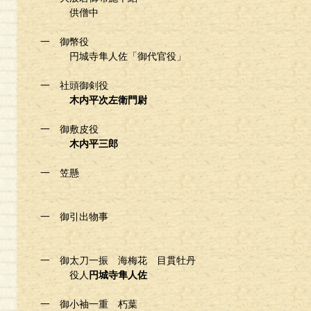
供僧中
一 御幣役
円城寺隼人佐「御代官役」
一 社頭御剣役
木内平次左衛門尉
一 御敷皮役
木内平三郎
一 笠懸
一 御引出物事
一 御太刀一振 海梅花 目貫牡丹
役人
円城寺隼人佐
一 御小袖一重 朽葉