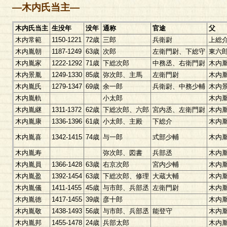
―木内氏当主―
木内氏当主
生没年
没年
通称
官途
父
木内常範
1150-1221
72歳
三郎
兵衛尉
上総
木内胤朝
1187-1249
63歳
次郎
左衛門尉、下総守
東六
木内胤家
1222-1292
71歳
下総次郎
中務丞、右衛門尉
木内
木内景胤
1249-1330
85歳
弥次郎、主馬
左衛門尉
木内
木内胤氏
1279-1347
69歳
余一郎
兵衛尉、中務少輔
木内
木内胤軌
小太郎
木内
木内胤継
1311-1372
62歳
下総次郎、六郎
宮内丞、左衛門尉
木内
木内胤康
1336-1396
61歳
小太郎、主殿
下総介
木内
木内胤喜
1342-1415
74歳
与一郎
式部少輔
木内
木内胤寿
弥次郎、図書
兵部丞
木内
木内胤員
1366-1428
63歳
右京次郎
宮内少輔
木内
木内胤盈
1392-1454
63歳
下総次郎、修理
大蔵大輔
木内
木内胤儀
1411-1455
45歳
与市郎、兵部丞
左衛門尉
木内
木内胤徳
1417-1455
39歳
彦十郎
木内
木内胤敬
1438-1493
56歳
与市郎、兵部丞
能登守
木内
木内胤邦
1455-1478
24歳
兵部太郎
木内