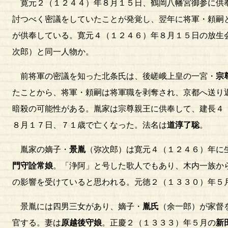
寛元２（１２４４）年８月１５日、鶴岡八幡宮御参に供
討つべく密議をしていたことが発覚し、翌年に将軍・頼嗣
が供奉している。寛元４（１２４６）年８月１５日の放生
次郎）と同一人物か。
前将軍の密議を知った北条氏は、後嵯峨上皇の一宮・
宗
たことから、将軍・頼嗣は将軍職を剥奪され、京都へ送り
暗殺の可能性がある。胤家は宗尊親王に供奉して、建長４
８月１７日、７１歳で亡くなった。法名は
道淳了聡
。
胤家の嫡子・
景胤
（弥次郎）は寛元４（１２４６）年に
門守詮常娘
。「浄阿」と号した歌人でもあり、木内一族か
の影響を受けていると思われる。元徳２（１３３０）年５
景胤には四男三女があり、嫡子・
胤氏
（余一郎）が家督
官する。妻は
原越後守娘
。正慶２（１３３３）年５月の
新