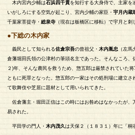
木内宮内少輔は
石浜四千貫
を知行する大身侍で、主家を
いがしろにする空気が起こり、宮内少輔の家臣・
宇月内蔵
千葉家菩提寺・
総泉寺
（現在は板橋区に移転）で宇月と刺
●下総の木内家
義民として知られる
佐倉宗吾
の曾祖父・
木内胤忠
（左馬
倉藩堀田氏領の公津村の筆頭名主であった。そんなころ、
２)年、そんな農民を救うため、惣五郎は厳禁されていた
ともに死罪となった。惣五郎の一家はその処刑場に建立さ
て歌舞伎や芝居に題材として用いられてきた。
佐倉藩主・堀田正信はこの時にはお咎めはなかったが、万
易された。
平田学の門人・
木内茂久
は天保２（１８３１）年に「桐