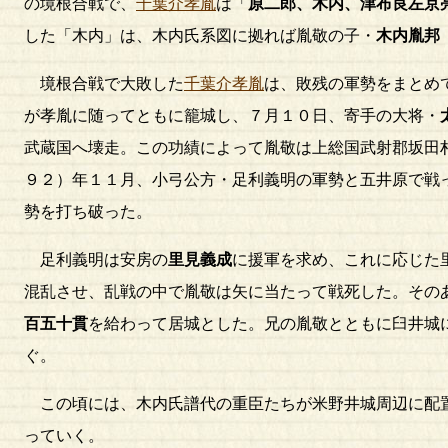
の境根合戦で、
千葉介孝胤
は「
原二郎、木内、津布良左京
した「木内」は、木内氏系図に拠れば胤敬の子・
木内胤邦
境根合戦で大敗した
千葉介孝胤
は、敗残の軍勢をまとめ
が孝胤に随ってともに籠城し、７月１０日、寄手の大将・
武蔵国へ壊走。この功績によって胤敬は上総国武射郡坂田
９２）年１１月、小弓公方・足利義明の軍勢と五井原で戦
勢を打ち破った。
足利義明は安房の
里見義成
に援軍を求め、これに応じた
混乱させ、乱戦の中で胤敬は矢に当たって戦死した。その
百五十貫
を給わって居城とした。兄の胤敬とともに臼井城
ぐ。
この頃には、木内氏譜代の重臣たちが米野井城周辺に配
っていく。