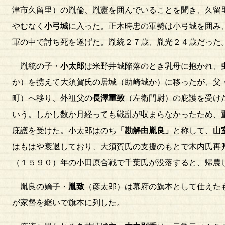
津市久留里）の胤倫、胤憲を囲んでいることを聞き、久留
やむなく
小弓城
に入った。正木時忠の軍勢は小弓城を囲み
軍の中で討ち死を遂げた。胤統２７歳、胤光２４歳だった
胤統の子・
小太郎
は米野井城陥落のとき乳母に抱かれ、
か）を携えて大須賀氏の居城（助崎城か）に移ったが、父
町）へ移り、外祖父の
長澤重致
（左衛門尉）の庇護を受け
いう。しかし数か月経っても戦乱が収まらなかったため、
庇護を受けた。小太郎はのち
「勘解由胤良」
と称して、
山
はもはや衰退しており、大須賀氏の支援のもとで木内氏再
（１５９０）年の小田原合戦で千葉氏が没落すると、帰農
胤良の嫡子・
胤致
（彦太郎）は幕府の旗本として仕えた
が家督を継いで旗本に列した。