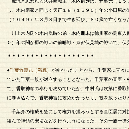
庶流と思われる久井崎城主・
木内則秀
は、元亀元（１５
し、木内宗家と同じく天正１８（１５９０）年の小田原の
（１６４９）年３月８日まで生き延び、８０歳で亡くなっ
川上木内氏の木内胤時の弟・
木内胤末
は徳川家の関東入
０）年の関が原の戦いの前哨戦・京都伏見城の戦いで、伏
＊＊＊＊＊＊＊＊＊＊＊＊＊＊＊＊＊＊＊
●
千葉竹壽丸（満胤）
が幼かったことから、千葉家に直々
ていた千葉一族が対立することとなった。千葉家の直臣・
て、香取神領の奉行を務めていたが、中村氏は次第に香取
に巻き込んで、香取神宮に攻めかかったり、被を放ったり
千葉介の権威を笠にして権力を握ろうとする直臣層に対
組んで神領の安堵などを行うようになった。その一族一揆