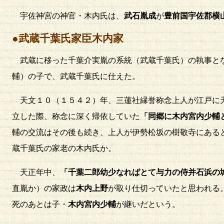
宇佐神宮の神官・木内氏は、
武石胤成
が
豊前国宇佐郡横
●武蔵千葉氏家臣木内家
武蔵に移った千葉介実胤の系統（武蔵千葉氏）の執事と
輔）の子で、武蔵千葉氏に仕えた。
天文１０（１５４２）年、三蓮社縁誉称念上人が江戸に天
立した際、称念に深く帰依していた
「同郷に木内宮内少輔
輔の交流はその後も続き、上人が伊勢松坂の樹敬寺にある
蔵千葉氏の家老の木内氏か。
天正年中、
「千葉二郎幼少なればとて与力の侍并石浜の
直胤か）の家政は
木内上野
が取り仕切っていたと思われる
死のあとは子・
木内宮内少輔
が継いだという。