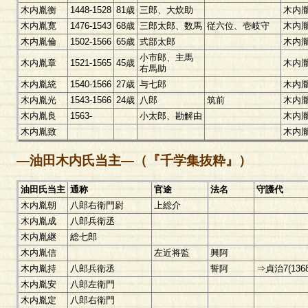
木内胤衡
1448-1528
81歳
三郎、大炊助
木内
木内胤寛
1476-1543
68歳
三郎太郎、数馬
従六位、壱岐守
木内
木内胤倫
1502-1566
65歳
式部太郎
木内
小市郎、主馬
木内胤章
1521-1565
45歳
木内
右馬助
木内胤統
1540-1566
27歳
与七郎
木内
木内胤光
1543-1566
24歳
八郎
筑前
木内
木内胤良
1563-
小太郎、勘解由
木内
木内胤致
木内
―油田木内氏当主―（『千学集抜粋』）
油田氏当主
通称
官途
法名
守護代
木内胤朝
八郎右衛門尉
上総介
木内胤成
八郎兵衛丞
木内胤継
総七郎
木内胤信
左近将監
興阿
木内胤持
八郎兵衛丞
誓阿
⇒貞治7(1
木内胤安
八郎左衛門
木内胤定
八郎右衛門