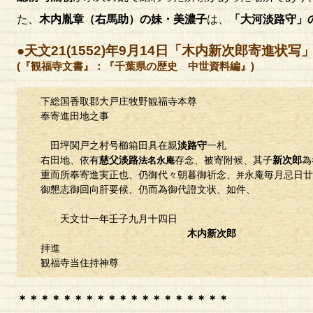
た、
木内胤章（右馬助）の妹・美濃子
は、
「大河淡路守」
●天文21(1552)年9月14日「木内新次郎寄進状写
(『観福寺文書』：『千葉県の歴史 中世資料編』)
下総国香取郡大戸庄牧野観福寺本尊
奉寄進田地之事
田坪関戸之村号櫛箱田具在親
淡路守
一札
右田地、依有
慈父淡路
存念、被寄附候、其子
新次郎
為
法名永庵
重而所奉寄進実正也、仍御代々朝暮御祈念、
永庵毎月忌日廿
并
御懇志御回向肝要候、仍而為御代證文状、如件、
天文廿一年壬子九月十四日
木内新次郎
拝進
観福寺当住持神尊
＊＊＊＊＊＊＊＊＊＊＊＊＊＊＊＊＊＊＊