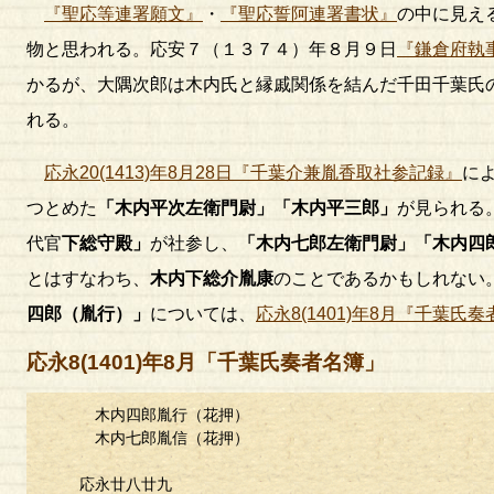
『聖応等連署願文』
・
『聖応誓阿連署書状』
の中に見え
物と思われる。応安７（１３７４）年８月９日
『鎌倉府執
かるが、大隅次郎は木内氏と縁戚関係を結んだ千田千葉氏
れる。
応永20(1413)年8月28日『千葉介兼胤香取社参記録』
に
つとめた
「木内平次左衛門尉」「木内平三郎」
が見られる
代官
下総守殿」
が社参し、
「木内七郎左衛門尉」「木内四
とはすなわち、
木内下総介胤康
のことであるかもしれない
四郎（胤行）」
については、
応永8(1401)年8月『千葉氏
応永8(1401)年8月「千葉氏奏者名簿」
木内四郎胤行（花押）
木内七郎胤信（花押）
応永廿八廿九