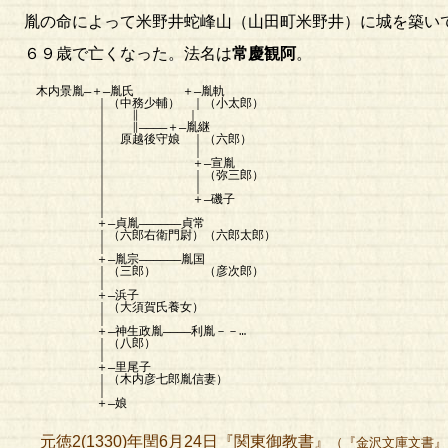
胤の命によって米野井蛇峰山（山田町米野井）に城を築い
６９歳で亡くなった。法名は
常慶観阿
。
木内景胤―＋―胤氏 ＋―胤軌
｜（中務少輔） ｜（小太郎）
｜ ∥ ｜
｜ ∥――――＋―胤継
｜ 原越後守娘 ｜（六郎）
｜ ｜
｜ ＋―宣胤
｜ ｜（弥三郎）
｜ ｜
｜ ＋―磯子
｜
＋―貞胤――――――貞常
｜（六郎右衛門尉）（六郎太郎）
｜
＋―胤宗――――――胤国
｜（三郎） （彦次郎）
｜
＋―浜子
｜（大須賀氏養女）
｜
＋―神生政胤――――利胤－－…
｜（八郎）
｜
＋―里尾子
｜（木内彦七郎胤信妻）
｜
＋―娘
元徳2(1330)年閏6月24日『関東御教書』
（『金沢文庫文書』