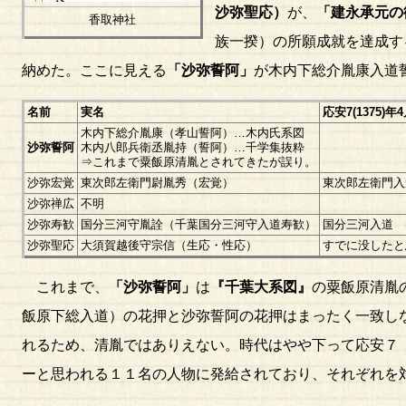
沙弥聖応）
が、
「建永承元の
香取神社
族一揆）の所願成就を達成す
納めた。ここに見える
「沙弥誓阿」
が木内下総介胤康入道
名前
実名
応安7(1375
木内下総介胤康（孝山誓阿）…木内氏系図
沙弥誓阿
木内八郎兵衛丞胤持（誓阿）…千学集抜粋
⇒これまで粟飯原清胤とされてきたが誤り。
沙弥宏覚
東次郎左衛門尉胤秀（宏覚）
東次郎左衛門入
沙弥禅広
不明
沙弥寿歓
国分三河守胤詮（千葉国分三河守入道寿歓）
国分三河入道
沙弥聖応
大須賀越後守宗信（生応・性応）
すでに没したと
これまで、
「沙弥誓阿」
は
『千葉大系図』
の粟飯原清胤
飯原下総入道）の花押と沙弥誓阿の花押はまったく一致し
れるため、清胤ではありえない。時代はやや下って応安７
ーと思われる１１名の人物に発給されており、それぞれを