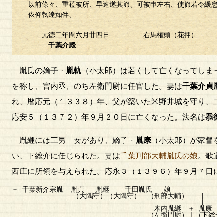
以前條々、重莅被所、早速遂其節、可被申左右、使節若令緩怠
依仰執達如件、
元徳二年閏六月廿四日 右馬権頭（花押）
千葉介殿
胤氏の嫡子・
胤軌
（小太郎）は若くして亡くなってしま
を称し、宮内丞、のち左衛門尉に任官した。妻は
千葉介貞
れ、暦応元（１３３８）年、父が築いた米野井城を守り、
応安５（１３７２）年９月２０日に亡くなった。法名は
忝
胤継には三男一女があり、嫡子・
胤康
（小太郎）が家督
い、下総介に任じられた。妻は
千葉刑部大輔胤氏の娘
。歌
西庄に所領を与えられた。応永３（１３９６）年９月７日
＋―千葉新介宗胤――胤貞―――胤継――――千田胤氏―――娘
｜ （大隅守）（大隅守） （刑部大輔） ∥
｜ ∥
｜ 木内胤継 ＋―胤康
｜ （左衛門尉）｜（下総介