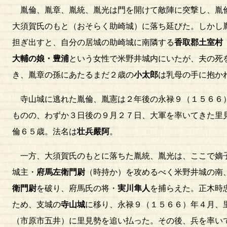
胤倫、胤章、胤統、胤光は門を開けて敵陣に突撃し、胤
大須賀氏のもと（おそらく助崎城）に落ち延びた。しかし
担ぎ出すと、自分の居城の助崎城に南隣する
香取郡土室村
大輔の娘・豊浦
という女性で米野井城内にいたが、夫の死
き、胤章の孫にあたるまだ２歳の
小太郎
は乳母の手に抱か
寺山城に逃れた胤倫、胤憲は２年後の永禄９（１５６６
ものの、わずか３日後の９月２７日、大軍を率いてきた里
倫６５歳。法名は
壮兵嚴阿
。
一方、大須賀氏のもとに落ちた胤統、胤光は、ここで嫡子
城主・
府馬左衛門尉
（時持か）を攻めるべく米野井城の南
衛門尉
を破り、府馬氏の将・
実川隼人
を捕らえた。正木時
ため、支城の
寺山城
に移り、永禄９（１５６６）年４月、
（市原市五井）に里見勢を追い払った。その後、兵を率い