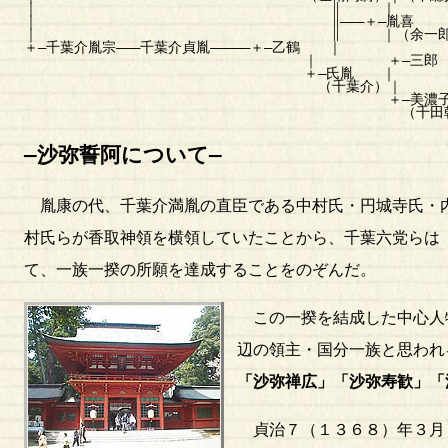
｜ ∥ ｜
｜ ∥―――＋―胤喜
｜ ∥ ｜（余一郎
＋―千葉介胤宗―――千葉介貞胤―――――＋―乙鶴 ｜
｜ ＋―三郎
＋―氏胤 ｜
（千葉介）｜
＋―美濃
（千田朝胤妻
―沙弥誓阿について―
胤康の代、千葉介満胤の直臣である中村氏・円城寺氏・内
村氏らが香取神領を横領していたことから、千葉六党らは
て、一族一揆の所願を達成することをのぞんだ。
この一揆を結成した中心人
辺の領主・国分一族と思われ
「沙弥禅広」「沙弥寿歓」「
貞治７（１３６８）年３月