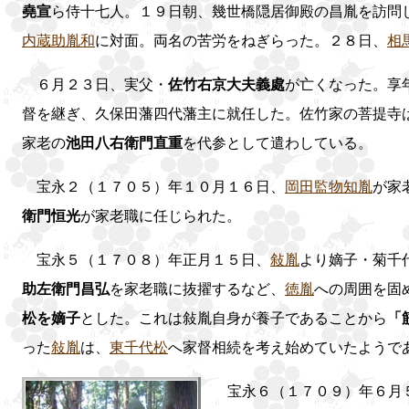
堯宣
ら侍十七人。１９日朝、幾世橋隠居御殿の昌胤を訪問
内蔵助胤和
に対面。両名の苦労をねぎらった。２８日、
相
６月２３日、実父・
佐竹右京大夫義處
が亡くなった。享
督を継ぎ、久保田藩四代藩主に就任した。佐竹家の菩提寺
家老の
池田八右衛門直重
を代参として遣わしている。
宝永２（１７０５）年１０月１６日、
岡田監物知胤
が家
衛門恒光
が家老職に任じられた。
宝永５（１７０８）年正月１５日、
敍胤
より嫡子・菊千
助左衛門昌弘
を家老職に抜擢するなど、
徳胤
への周囲を固
松を嫡子
とした。これは敍胤自身が養子であることから
「
った
敍胤
は、
東千代松
へ家督相続を考え始めていたようで
宝永６（１７０９）年６月