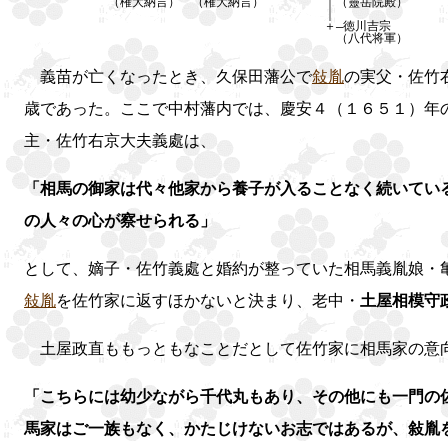
（権大納言） （権大納言） ｜（靈岳院殿）
｜
＋―
徳川吉宗
（八代将軍）
義苗が亡くなったとき、久保田藩公で
敍胤
の実父・佐竹
歳であった。ここで中村藩内では、慶安４（１６５１）年
主・佐竹右京大夫義處は、
「相馬の御家は代々他家から養子が入ることなく続いてい
の人々の心が察せられる」
として、嫡子・佐竹義處と婚約が整っていた相馬義胤娘・
敍胤
を佐竹家に返すほかないと決まり、老中・
土屋相模守
土屋政直ももっともなことだとして佐竹家に相馬家の意
「こちらには幼少ながら千代丸もあり、その他にも一門の
馬家はご一族もなく、かたじけないお志ではあるが、敍胤