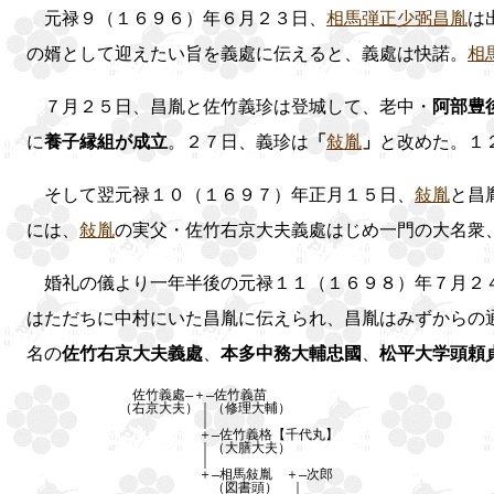
元禄９（１６９６）年６月２３日、
相馬弾正少弼昌胤
は
の婿として迎えたい旨を義處に伝えると、義處は快諾。
相
７月２５日、昌胤と佐竹義珍は登城して、老中・
阿部豊
に
養子縁組が成立
。２７日、義珍は
「
敍胤
」
と改めた。１
そして翌元禄１０（１６９７）年正月１５日、
敍胤
と昌
には、
敍胤
の実父・佐竹右京大夫義處はじめ一門の大名衆
婚礼の儀より一年半後の元禄１１（１６９８）年７月２
はただちに中村にいた昌胤に伝えられ、昌胤はみずからの
名の
佐竹右京大夫義處
、
本多中務大輔忠國
、
松平大学頭頼
佐竹義處
―＋―
佐竹義苗
（右京大夫）｜（修理大輔）
｜
＋―
佐竹義格
【千代丸】
｜（大膳大夫）
｜
＋―
相馬敍胤
＋―
次郎
（図書頭） ｜