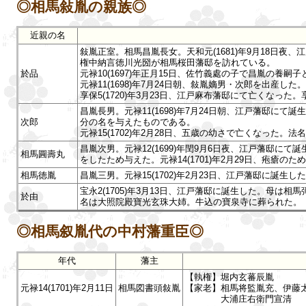
◎相馬敍胤の親族◎
近親の名
敍胤正室。相馬昌胤長女。天和元(1681)年9月18日
権中納言徳川光圀が相馬桜田藩邸を訪れている。
於品
元禄10(1697)年正月15日、佐竹義處の子で昌胤の養
元禄11(1698)年7月24日朝、敍胤嫡男・次郎を出産した。
享保5(1720)年3月23日、江戸麻布藩邸にて亡くなっ
昌胤長男。元禄11(1698)年7月24日朝、江戸藩邸
次郎
分の名を与えたものである。
元禄15(1702)年2月28日、五歳の幼さで亡くなった
昌胤次男。元禄12(1699)年閏9月6日夜、江戸藩邸
相馬圓壽丸
をしたため与えた。元禄14(1701)年2月29日、疱
相馬徳胤
昌胤三男。元禄15(1702)年2月23日、江戸藩邸に
宝永2(1705)年3月13日、江戸藩邸に誕生した。母は相
於由
名は大照院殿寶光玄珠大姉。牛込の寶泉寺に葬られた。
◎相馬叙胤代の中村藩重臣◎
年代
藩主
【執権】堀内玄蕃辰胤
元禄14(1701)年2月11日
相馬図書頭敍胤
【家老】相馬将監胤充、伊藤
大浦庄右衛門宣清