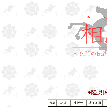
●陸奥
代数
名前
生没年
就任期間