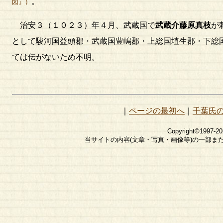
。
図』）
治安３（１０２３）年４月、武蔵国で
武蔵介藤原真枝
が
として駿河国益頭郡・武蔵国豊嶋郡・上総国埴生郡・下総
ては伝がないため不明。
｜
ページの最初へ
｜
千葉氏
Copyright©1997-2
当サイトの内容(文章・写真・画像等)の一部