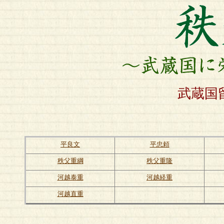
武蔵国
平良文
平忠頼
秩父重綱
秩父重隆
河越泰重
河越経重
河越直重