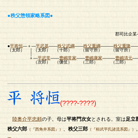
●秩父惣領家略系図●
比企掃部
∥――――――
郡司比企某――比
∥――
∥ （
●
平将恒
―＋―
平武基
――
秩父武綱
――
秩父重綱
―――
秩父重隆
―
（太郎） ｜（太郎） （十郎） （留守所） （留守所）
｜ 
＋―
平武常
――
豊嶋常家
――
豊嶋康家
―――
豊嶋清元
―
（次郎） （傔仗） （三郎） （三郎） （
小代
(????-????)
陸奥介平忠頼
の子。母は
平将門次女
とされる。室は
足立
秩父六郎
、
秩父三郎
（『西角井系図』）
（『桓武平氏諸流系図』）