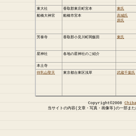
東大社
香取郡東庄町宮本
東氏
船橋大神宮
船橋市宮本
高城氏
原氏
芳泰寺
香取郡小見川町岡飯田
東氏
星神社
各地の星神社のご紹介
本土寺
待乳山聖天
東京都台東区浅草
武蔵千葉氏
Copyright©2008
Chib
当サイトの内容(文章・写真・画像等)の一部ま