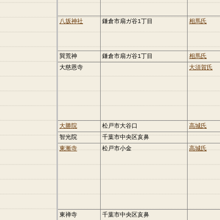
八坂神社
鎌倉市扇ガ谷1丁目
相馬氏
巽荒神
鎌倉市扇ガ谷1丁目
相馬氏
大慈恩寺
大須賀氏
大勝院
松戸市大谷口
高城氏
智光院
千葉市中央区亥鼻
東漸寺
松戸市小金
高城氏
東禅寺
千葉市中央区亥鼻