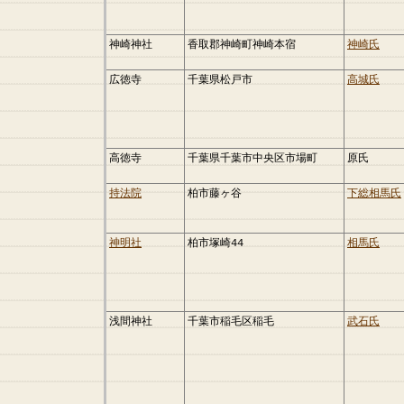
神崎神社
香取郡神崎町神崎本宿
神崎氏
広徳寺
千葉県松戸市
高城氏
高徳寺
千葉県千葉市中央区市場町
原氏
持法院
柏市藤ヶ谷
下総相馬氏
神明社
柏市塚崎44
相馬氏
浅間神社
千葉市稲毛区稲毛
武石氏