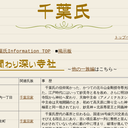
トップ
葉氏Information TOP
■
掲示板
～
他の一族編
はこちら～
関連氏族
事 歴
千葉氏の信仰篤かった、かつての北斗山金剛授寺尊光
た。江戸時代にはいって妙見寺と名を改め、さらに明治
内一丁目
千葉宗家
寺院から神社へ変わり、天御中主命（アメノミナカヌシ
中主命は天地開闢のとき、初めて高天原に降り立った神
極星と同一視されており、妙見神＝北辰尊星王と同義神
千葉氏歴代の墓所と伝わる山。国道16号線穴川交差点
そびえる段丘上にあり、古い墳丘墓が一列に整然と並ん
生町
千葉宗家
れがされていないために藪の中に埋まり、破壊が進んで