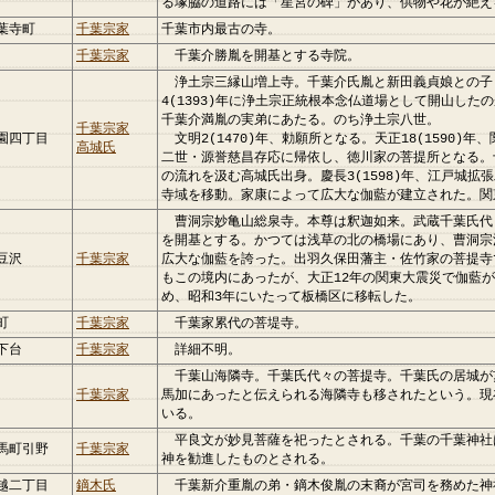
る塚脇の道路には「星宮の碑」があり、供物や花が絶え
葉寺町
千葉宗家
千葉市内最古の寺。
千葉宗家
千葉介勝胤を開基とする寺院。
浄土宗三縁山増上寺。千葉介氏胤と新田義貞娘との子
4(1393)年に浄土宗正統根本念仏道場として開山した
千葉介満胤の実弟にあたる。のち浄土宗八世。
千葉宗家
園四丁目
文明2(1470)年、勅願所となる。天正18(1590)
高城氏
二世・源誉慈昌存応に帰依し、徳川家の菩提所となる。
の流れを汲む高城氏出身。慶長3(1598)年、江戸城拡
寺域を移動。家康によって広大な伽藍が建立された。関
曹洞宗妙亀山総泉寺。本尊は釈迦如来。武蔵千葉氏代
を開基とする。かつては浅草の北の橋場にあり、曹洞宗
豆沢
千葉宗家
広大な伽藍を誇った。出羽久保田藩主・佐竹家の菩提寺
もこの境内にあったが、大正12年の関東大震災で伽藍
め、昭和3年にいたって板橋区に移転した。
町
千葉宗家
千葉家累代の菩堤寺。
下台
千葉宗家
詳細不明。
千葉山海隣寺。千葉氏代々の菩提寺。千葉氏の居城が
千葉宗家
馬加にあったと伝えられる海隣寺も移されたという。現
いる。
平良文が妙見菩薩を祀ったとされる。千葉の千葉神社
馬町引野
千葉宗家
神を勧進したものとされる。
越二丁目
鏑木氏
千葉新介重胤の弟・鏑木俊胤の末裔が宮司を務めた神