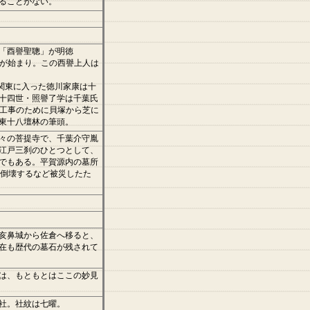
ることがない。
「酉譽聖聰」が明徳
のが始まり。この西譽上人は
年、関東に入った徳川家康は十
十四世・照譽了学は千葉氏
張工事のために貝塚から芝に
東十八壇林の筆頭。
々の菩提寺で、千葉介守胤
江戸三刹のひとつとして、
でもある。平賀源内の墓所
が倒壊するなど被災したた
亥鼻城から佐倉へ移ると、
在も歴代の墓石が残されて
は、もともとはここの妙見
社。社紋は七曜。