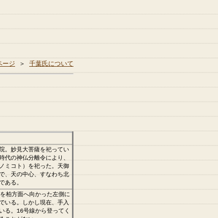
ページ
＞
千葉氏について
院。妙見大菩薩を祀ってい
時代の神仏分離令により、
ノミコト）を祀った。天御
で、天の中心、すなわち北
である。
を柏方面へ向かった左側に
でいる。しかし現在、手入
いる。16号線から登ってく