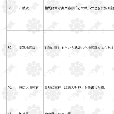
38.
八幡旗
相馬師常が奥州藤原氏との戦いのときに源頼朝
39.
将軍地蔵旗
戦陣に現れるという武装した地蔵尊をあらわす
40.
諏訪大明神旗
白地に軍神「諏訪大明神」を墨書した旗。
41.
御神馬
神が乗るための馬。