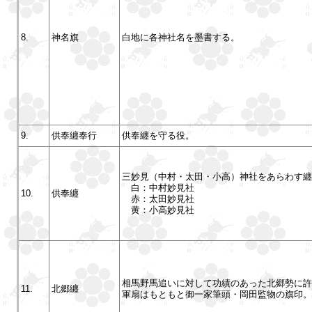
8.
神名旗
白地に各神社名を墨書する。
9.
供奉纏奉行
供奉纏を守る役。
三妙見（中村・太田・小高）神社をあらわす纏
白：中村妙見社
10.
供奉纏
赤：太田妙見社
黄：小高妙見社
相馬野馬追いに対して功績のあった北郷勢に許
11.
北郷纏
軍扇はもともと御一家筆頭・岡田監物の旗印。