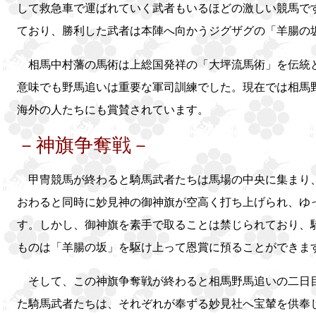
して救急車で運ばれていく武者もいるほどの激しい競馬で
ており、勝利した武者は本陣へ向かうジグザグの「羊腸の
相馬中村藩の馬術は上総国発祥の「大坪流馬術」を伝統と
意味でも野馬追いは重要な軍司訓練でした。現在では相馬
海外の人たちにも賞賛されています。
－神旗争奪戦－
甲冑競馬が終わると騎馬武者たちは馬場の中央に集まり、
おわると同時に妙見神の御神旗が空高く打ち上げられ、ゆ
す。しかし、御神旗を素手で取ることは禁じられており、
ものは「羊腸の坂」を駆け上って恩賞に預ることができま
そして、この神旗争奪戦が終わると相馬野馬追いの二日目
た騎馬武者たちは、それぞれが奉ずる妙見社へ宝輦を供奉