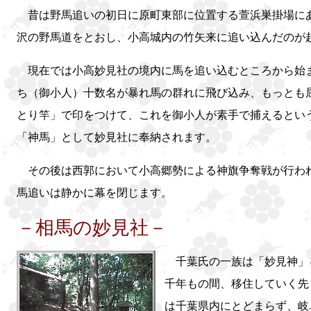
昔は野馬追いの初日に原町東部に位置する萱浜巣掛場に
沢の野馬道をとおし、小高城内の竹矢来に追い込んだのが
現在では小高妙見社の境内に馬を追い込むところから始
ち（御小人）十数名が暴れ馬の群れに飛び込み、もっとも
とり竿」で印をつけて、これを御小人が素手で捕えるとい
「神馬」として妙見社に奉納されます。
その後は西郭において小高郷勢による神旗争奪戦が行われ
馬追いは静かに幕を閉じます。
－相馬の妙見社－
千葉氏の一族は「妙見神」
千年もの間、移住していく先
は千葉県内にとどまらず、岐