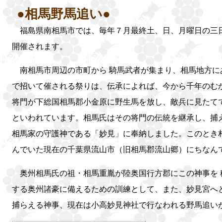
●相馬野馬追い●
福島県南相馬市では、毎年７月最終土、日、月曜日の三
開催されます。
南相馬市周辺の市町から 騎馬武者が集まり、相馬地方に
で招いて催される祭りは、伝承によれば、今から千年のむ
将門が下総国相馬郡小金原に野生馬を放し、敵兵に見たて
といわれています。相馬氏はその将門の伝統を継承し、捕
相馬家の守護神である「妙見」に奉納しました。このとき
んでいた現在の千葉県流山市（旧相馬郡流山郷）にちなん
奥州相馬氏の祖・相馬重胤が陸奥国行方郡にこの神事を 
する奥州諸豪に備えるための訓練として、また、妙見宮へ
捕らえる神事、現在は小高妙見神社で行なわれる野馬追い