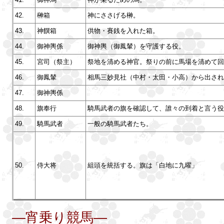
42.
榊箱
神にささげる榊。
43.
神饌箱
供物・賽銭を入れた箱。
44.
御神輿係
御神輿（御鳳輦）を守護する役。
45.
宮司（祭主）
祭地を清める神官。祭りの前に馬場を清めて回
46.
御鳳輦
相馬三妙見社（中村・太田・小高）から出され
47.
御神輿係
48.
旗奉行
騎馬武者の旗を確認して、誰々の到着と言う役
49.
騎馬武者
一般の騎馬武者たち。
50.
侍大将
組頭を統括する。旗は「白地に九曜」
―宵乗り競馬―