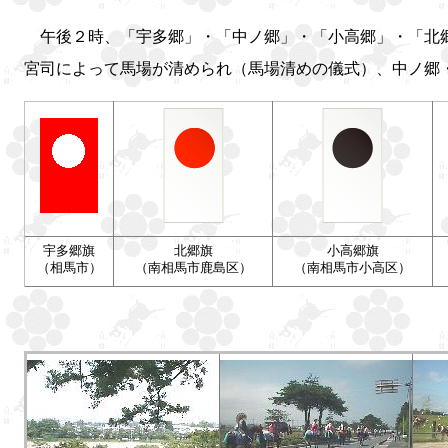
午後２時、「宇多郷」・「中ノ郷」・「小高郷」・「北郷
宮司によって馬場が清められ（馬場清めの儀式）、中ノ郷
宇多郷旗
北郷旗
小高郷旗
（相馬市）
（南相馬市鹿島区）
（南相馬市小高区）