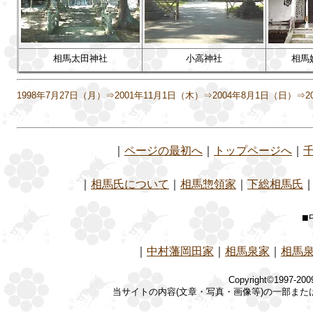
相馬太田神社
小高神社
相馬
1998年7月27日（月）⇒2001年11月1日（木）⇒2004年8月1日（日）⇒2
｜
ページの最初へ
｜
トップページへ
｜
｜
相馬氏について
｜
相馬惣領家
｜
下総相馬氏
■
｜
中村藩岡田家
｜
相馬泉家
｜
相馬
Copyright©1997-20
当サイトの内容(文章・写真・画像等)の一部ま