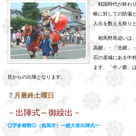
戦国時代が終わり
略に対しての防備
人出を数える祭り
相馬野馬追いは、
高郷」・「北郷」
石の居城にある中
ます。「中ノ郷」
見からの出陣となります。
７月最終土曜日
－出陣式～御繰出－
◎宇多郷勢◎（相馬市）ー総大将出陣式ー