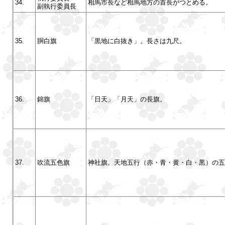
34.
相馬市長など相馬地方の首長がつとめる。
副執行委員長
35.
胴白旗
「黒地に白抜き」。長さは九尺。
36.
錦旗
「日天」「月天」の長旗。
37.
吹流五色旗
神社旗。天地五行（赤・青・黄・白・黒）の五