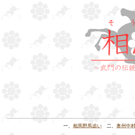
一、
相馬野馬追い
二、
奥州中