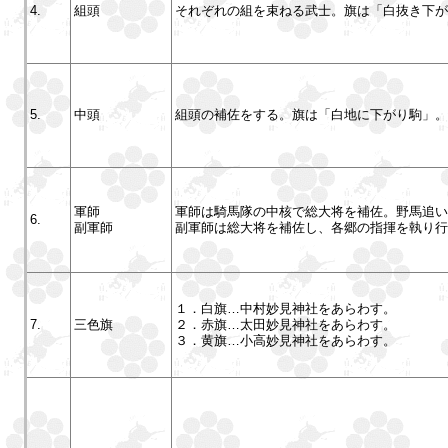
4.
組頭
それぞれの組を束ねる武士。旗は「白抜き下が
5.
中頭
組頭の補佐をする。旗は「白地に下がり駒」。
軍師
軍師は騎馬隊の中核で総大将を補佐。野馬追い
6.
副軍師
副軍師は総大将を補佐し、各郷の指揮を執り行
１．白旗…中村妙見神社をあらわす。
7.
三色旗
２．赤旗…太田妙見神社をあらわす。
３．黄旗…小高妙見神社をあらわす。