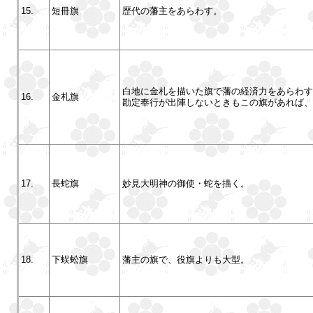
15.
短冊旗
歴代の藩主をあらわす。
白地に金札を描いた旗で藩の経済力をあらわす
16.
金札旗
勘定奉行が出陣しないときもこの旗があれば、
17.
長蛇旗
妙見大明神の御使・蛇を描く。
18.
下蜈蚣旗
藩主の旗で、役旗よりも大型。