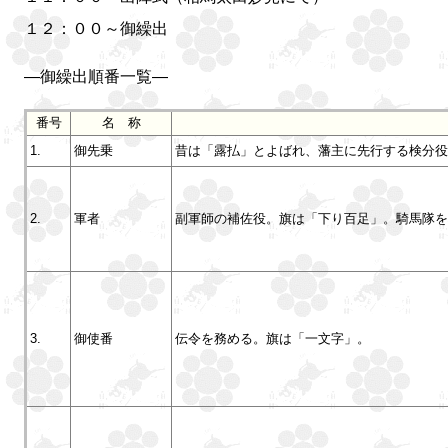
１２：００～御繰出
―
御繰出順番一覧―
番号
名 称
1.
御先乗
昔は「露払」とよばれ、藩主に先行する検分役
2.
軍者
副軍師の補佐役。旗は「下り百足」。騎馬隊を
3.
御使番
伝令を務める。旗は「一文字」。