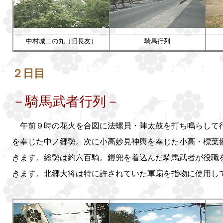
中村城二の丸（旧長友）
騎馬行列
２日目
－騎馬武者行列－
午前９時の花火を合図に法螺貝・陣太鼓を打ち鳴らして行
を奉じた中ノ郷勢。次に小高妙見神輿を奉じた小高・標葉
きます。総勢は約六百騎。鎧兜を着込んだ騎馬武者が役職
きます。北郷大将は特に許されていた軍扇を指物に使用し