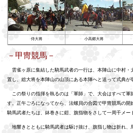
侍大将
小高郷大将
－甲冑競馬－
雲雀ヶ原に集結した騎馬武者の一行は、本陣山に中村・
置し、総大将を本陣山の山頂にある本陣へと送って式典が
この祭りの指揮を執るのは「軍師」で、大会はすべて軍
す。正午ごろになってから、法螺貝の合図で甲冑競馬の開
騎馬武者たちは、鉢巻きに鎧、旗指物をさして一周千メー
地響きとともに騎馬武者は駆け抜け、旗指し物は折れ、