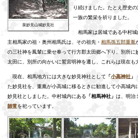
り続けました。たとえ歴史の
一族の繁栄を祈りました。
泉妙見山城妙見社
相馬家は居城である中村城
主相馬家の祖・奥州相馬氏は、その祖先・
相馬孫五郎重胤
の三社神を鳳輦に乗せ奉って行方郡太田郷へ下り、別所に
太田に、別所の向かいに鷲宮明神を遷し、これらは現在も
現在、相馬地方には大きな妙見神社として
「
小高神社
」
た妙見社を、重胤が小高城に移るときに勧進して小高城内
妙見社としました。中村城内にある
「相馬神社」
は、明治
師常
を祀っています。