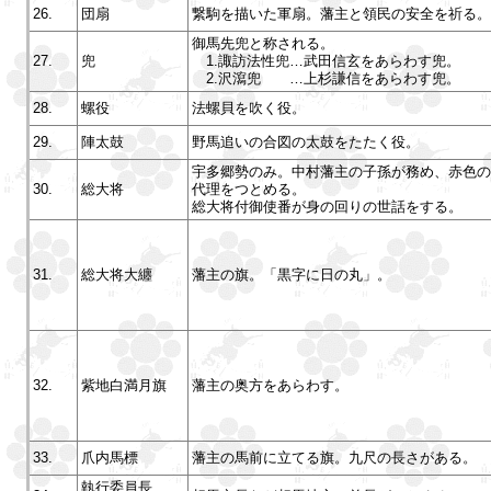
26.
団扇
繋駒を描いた軍扇。藩主と領民の安全を祈る。
御馬先兜と称される。
27.
兜
1.諏訪法性兜…武田信玄をあらわす兜。
2.沢瀉兜 …上杉謙信をあらわす兜。
28.
螺役
法螺貝を吹く役。
29.
陣太鼓
野馬追いの合図の太鼓をたたく役。
宇多郷勢のみ。中村藩主の子孫が務め、赤色の
30.
総大将
代理をつとめる。
総大将付御使番が身の回りの世話をする。
31.
総大将大纏
藩主の旗。「黒字に日の丸」。
32.
紫地白満月旗
藩主の奥方をあらわす。
33.
爪内馬標
藩主の馬前に立てる旗。九尺の長さがある。
執行委員長