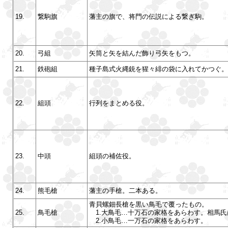
19.
繋駒旗
藩主の旗で、将門の伝説による繋ぎ駒。
20.
弓組
矢筒と矢を結んだ飾り弓矢をもつ。
21.
鉄砲組
種子島式火縄銃を猩々緋の袋に入れてかつぐ。
22.
組頭
行列をまとめる役。
23.
中頭
組頭の補佐役。
24.
熊毛槍
藩主の手槍。二本ある。
青貝螺鈿長槍を黒い鳥毛で覆ったもの。
25.
鳥毛槍
1.大鳥毛…十万石の家格をあらわす。相馬氏
2.小鳥毛…一万石の家格をあらわす。