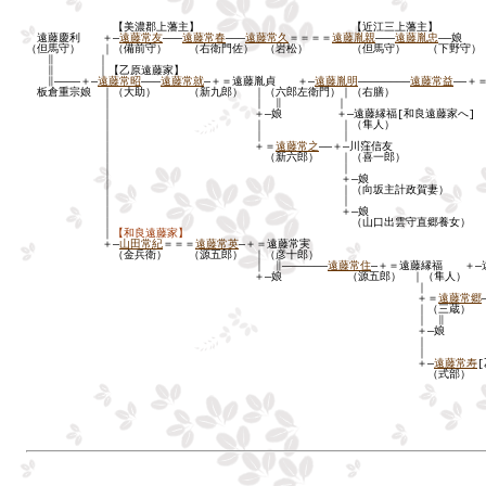
【美濃郡上藩主】 【近江三上藩主】
遠藤慶利 ＋―
遠藤常友
―――
遠藤常春
―――
遠藤常久
＝＝＝＝
遠藤胤親
―――
遠藤胤忠
――娘
（但馬守） ｜（備前守） （右衛門佐） （岩松） （但馬守） （下野守）
∥ ｜ 
∥ ｜【乙原遠藤家】 
∥――――＋―
遠藤常昭
―――
遠藤常就
―＋＝遠藤胤貞 ＋―
遠藤胤明
――――――――
遠藤常益
――＋
板倉重宗娘 ｜（大助） （新九郎） ｜（六郎左衛門）｜（右膳） （大
｜ ｜ ∥ ｜ 
｜ ＋―娘 ＋―遠藤縁福[和良遠藤家
｜ ｜ ｜（隼人）
｜ ｜ ｜
｜ ＋＝
遠藤常之
――＋―川窪信友
｜ （新六郎） ｜（喜一郎）
｜ ｜
｜ ＋―娘
｜ ｜（向坂主計政賀妻）
｜ ｜
｜ ＋―娘
｜ （山口出雲守直郷養女）
｜
【和良遠藤家】
＋―
山田常紀
＝＝＝
遠藤常英
―＋＝遠藤常実
（金兵衛） （源五郎） ｜（彦十郎）
｜ ∥―――――――
遠藤常住
―＋＝遠藤縁福 ＋―
＋―娘 （源五郎） ｜（隼人） ｜（
｜ 
＋＝
遠藤常郷
｜（三蔵） （熊之
｜ ∥
＋―娘
｜
｜
＋―
遠藤常寿
（式部）