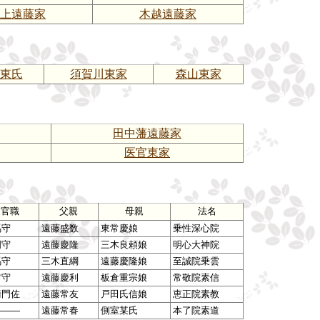
上遠藤家
木越遠藤家
東氏
須賀川東家
森山東家
田中藩遠藤家
医官東家
官職
父親
母親
法名
馬守
遠藤盛数
東常慶娘
乗性深心院
門守
遠藤慶隆
三木良頼娘
明心大神院
馬守
三木直綱
遠藤慶隆娘
至誠院乗雲
前守
遠藤慶利
板倉重宗娘
常敬院素信
衛門佐
遠藤常友
戸田氏信娘
恵正院素教
―――
遠藤常春
側室某氏
本了院素道