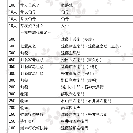
100
常友母親？
敬勝院
10人
常友伯母
伯母
10人
常友伯母
伯母
10人
常友娘？妹？
女中
～家中城代家老～
500
遠藤十兵衛（朝慶）
500
仕置家老
遠藤新左衛門・遠藤杢之助（正英）
500
無役
遠藤主馬助
450
月番家老組頭
池田六左衛門（吉久か）
350
月番家老組頭
遠藤市右衛門（正明）
300
月番家老組頭
松井縫殿助（宗従）
300
無役
野田覚右衛門（慶明）
200
無役
粥川小十郎・石神太兵衛
300
物頭
餌取六右衛門
250
物頭
村山三右衛門・石井藤右衛門
200
物頭
高屋権太夫
150
物頭役領扶持
遠藤善左衛門・松井覚兵衛
150
寺社奉行
松井弥五左衛門
100
鑓奉行役領扶持
遠藤治部右衛門