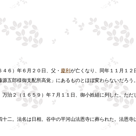
】
６４６）年６月２０日、父・
慶利
が亡くなり、同年１１月１２
藤源五郎様御支配所高覚」にあるものとほぼ変わらないだろう
万治２（１６５９）年７月１１日、御小姓組に列した。ただ
十二。法名は日相。谷中の平河山法恩寺に葬られた。法恩寺