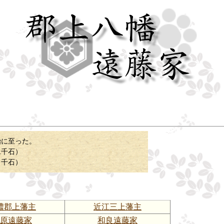
に至った。
千石）
千石）
濃郡上藩主
近江三上藩主
原遠藤家
和良遠藤家