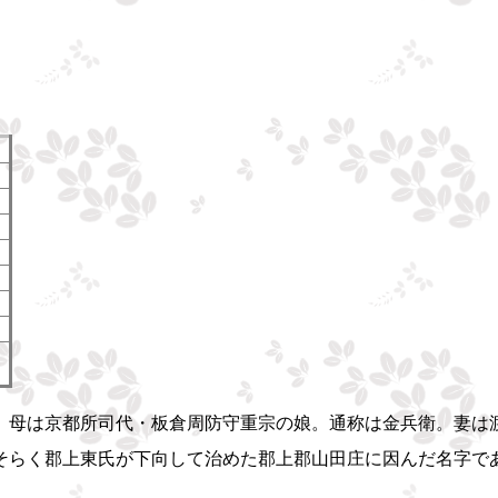
）
。母は京都所司代・板倉周防守重宗の娘。通称は金兵衛。妻は
そらく郡上東氏が下向して治めた郡上郡山田庄に因んだ名字で