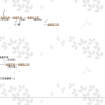
 ∥
∥
∥
＝
遠藤常寿
――
遠藤常栄
―＋―
遠藤岩之助
之丞） ｜（式部） （鐘次郎） ｜
｜ ∥ ？
へ] ＋―娘 ＋―
遠藤新六郎
遠藤常章
文次郎）
｜
――＋―
遠藤常徳
――
遠藤鎮之助
進）
[乙原遠藤家へ]