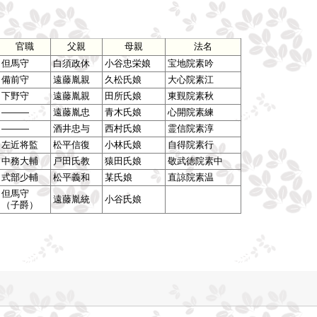
官職
父親
母親
法名
但馬守
白須政休
小谷忠栄娘
宝地院素吟
備前守
遠藤胤親
久松氏娘
大心院素江
下野守
遠藤胤親
田所氏娘
東覲院素秋
―――
遠藤胤忠
青木氏娘
心開院素練
―――
酒井忠与
西村氏娘
霊信院素淳
左近将監
松平信復
小林氏娘
自得院素行
中務大輔
戸田氏教
猿田氏娘
敬武徳院素中
式部少輔
松平義和
某氏娘
直諒院素温
但馬守
遠藤胤統
小谷氏娘
（子爵）