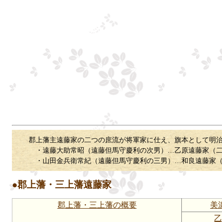
郡上藩主遠藤家の二つの庶流が将軍家に仕え、旗本として明治
・遠藤大助常昭（遠藤但馬守慶利の次男）…乙原遠藤家（二
・山田金兵衛常紀（遠藤但馬守慶利の三男）…和良遠藤家（
●郡上藩・三上藩遠藤家
郡上藩・三上藩の概要
美
乙