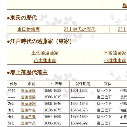
郡
●東氏の歴代
東氏惣領家
郡上東氏の歴代
郡上
●江戸時代の遠藤家（東家）
土佐藩遠藤家
木曾遠藤家
苗木藩東家
小城藩東家
●郡上藩歴代藩主
代数
名前
生没年
就任期間
官位
初代
遠藤慶隆
1550-1633
1601-1632
従五位下
但
――
遠藤慶勝
1588-1615
――――
従五位下
長
2代
遠藤慶利
1609-1646
1632-1646
従五位下
但
3代
遠藤常友
1628-1675
1646-1675
従五位下
備
4代
遠藤常春
1667-1689
1676-1689
従五位下
右
5代
遠藤常久
1686-1692
1689-1692
従五位下
―