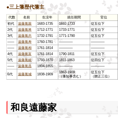
●三上藩歴代藩主
代数
名前
生没年
就任期間
官位
初代
遠藤胤親
1683-1735
1692-1733
従五位下
2代
遠藤胤将
1712-1771
1733-1771
従五位下
3代
遠藤胤忠
1732-1791
1771-1790
従五位下
――
遠藤胤寿
1760-1781
――――
――――
――
遠藤胤相
1761-1814
――――
――――
4代
遠藤胤富
1761-1814
1790-1811
従五位下
5代
遠藤胤統
1793-1870
1811-1863
従四位下
――
遠藤胤昌
1804-1855
――――
――――
1863-1909
従五位下
6代
遠藤胤城
1838-1909
（藩知事含む）
（贈正三位）
和良遠藤家