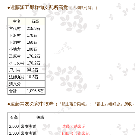
●遠藤源五郎様御支配所高覚
（『和良村誌』）
村名
石高
宮代村
215.9石
下沢村
170石
下洞村
160石
小地方
100石
乙原村
176.2石
そしの村
170.2石
戸川村
94.2石
法師丸村
10.3石
清八分
合計
1,096.8石
●遠藤常友の家中抜粋
（『郡上藩分限帳』：『郡上八幡町史』所収
石高
役職
2,500
常友実弟
遠藤大助常昭
1,300
常友実弟
山田金兵衛常紀