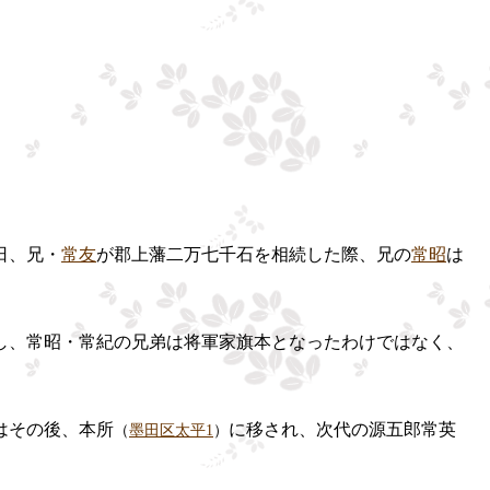
日、兄・
常友
が郡上藩二万七千石を相続した際、兄の
常昭
は
。
し、常昭・常紀の兄弟は将軍家旗本となったわけではなく、
はその後、本所
に移され、次代の源五郎常英
（
墨田区太平1
）