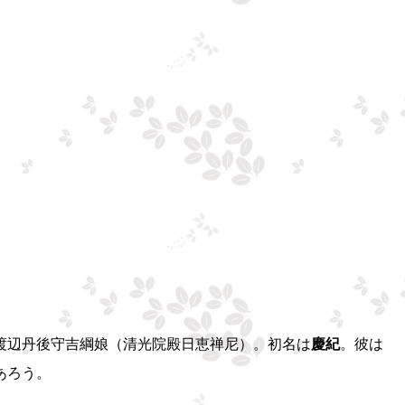
渡辺丹後守吉綱娘（清光院殿日恵禅尼）。初名は
慶紀
。彼は
あろう。