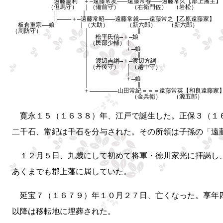
遠藤慶利 ＋―遠藤常友―――遠藤常春―――遠藤常久【郡上藩主】
（但馬守） ｜（備前守） （右衛門佐） （岩松）
∥ ｜
∥――――＋―遠藤常昭―――遠藤常就―――遠藤常之【乙原遠藤家】
板倉重宗――娘 ｜（大助） （新六郎） （新六郎）
（周防守） ｜ ∥
｜ 松平氏信―＋―娘
｜（民部少輔）｜
｜ ＋―娘
｜ ∥
｜ 渡辺吉綱―＋―渡辺方綱
｜（丹後守） ｜（越中守）
｜ ｜
｜ ＋―娘
｜ ∥
＋――――――――山田常紀＝＝＝遠藤常英【和良遠藤家
（金兵衛） （源五郎）
寛永１５（１６３８）年、江戸で誕生した。正保３（１
二千石、常紀は千石を分与された。その所領は子孫の「遠
１２月５日、九歳にして初めて将軍・徳川家光に拝謁し、
あくまでも郡上藩に属していた。
延宝７（１６７９）年１０月２７日、亡くなった。享年四
以降は移転地に埋葬された。