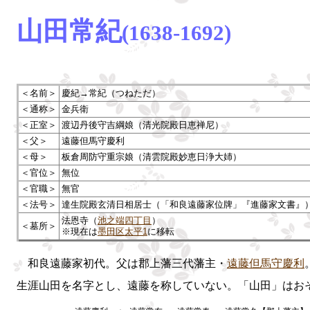
山田常紀
(1638-1692)
＜名前＞
慶紀→常紀（つねただ）
＜通称＞
金兵衛
＜正室＞
渡辺丹後守吉綱娘（清光院殿日恵禅尼）
＜父＞
遠藤但馬守慶利
＜母＞
板倉周防守重宗娘（清雲院殿妙恵日浄大姉）
＜官位＞
無位
＜官職＞
無官
＜法号＞
達生院殿玄清日相居士（「和良遠藤家位牌」『進藤家文書』
法恩寺（
池之端四丁目
）
＜墓所＞
※現在は
墨田区太平1
に移転
和良遠藤家初代。父は郡上藩三代藩主・
遠藤但馬守慶利
生涯山田を名字とし、遠藤を称していない。「山田」はお