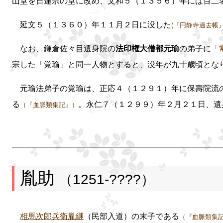
山堂を日蓮宗の堂に改め、文和５（１３５６）年には百二
延文５（１３６０）年１１月２日に没した
(『円静寺過去帳』
なお、鎌倉佐々目遺身院の
法印権大僧都元瑜
の弟子に「
宗した「覚瑜」と同一人物とすると、没年が九十歳頃とな
元瑜法弟子の覚瑜は、正応４（１２９１）年に保壽院流の
る
。永仁７（１２９９）年２月２１日、遺
（『血脈類集記』）
胤助
（1251-????）
相馬次郎兵衛胤継
（民部入道）の末子である
（『血脈類集