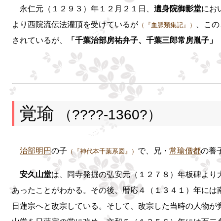
永仁元（１２９３）年１２月２１日、
遺身院御影堂
にお
より西院流伝法灌頂を受けているが
、この
（『血脈類集記』）
されているが、
「千葉治部房祐弁子、千葉三郎常房胤子」
覚瑜
（????-1360?）
治部明円
の子
で、兄・
常瑜僧都
の養
（『神代本千葉系図』）
安久山堂
は、同寺発掘の弘安元（１２７８）年板碑より
あったことがわかる。その後、暦応４（１３４１）年には
日蓮宗へと改宗している。そして、改宗した当時の人物が