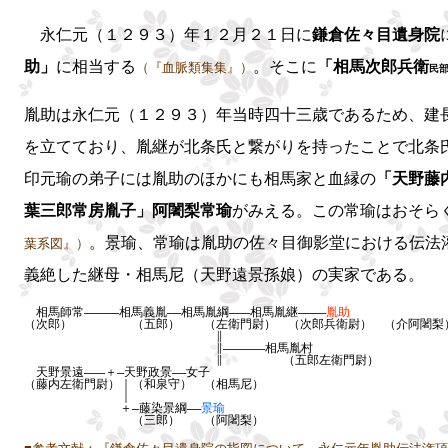
永仁元（１２９３）年１２月２１日に
鎌倉佐々目遺身院
助」
に相当する
。そこに
「相馬次郎兵衛
（『血脈類集集』）
民
胤助は永仁元（１２９３）年当時四十三歳であるため、建
を立てており、胤継が北条氏と繋がりを持ったことで北条
印元瑜の弟子には胤助のほかにも相馬家と血縁の
「天野藤
葉三郎常房胤子」阿闍梨常瑜
がみえる。この常瑜はおそら
。景瑜、常瑜は胤助の佐々目御影堂における伝法
葉系図』）
義絶した継母・相馬尼（天野遠景孫娘）の実家である。
相馬師常―――――相馬義胤――相馬胤綱―――相馬胤継――――
胤助
（次郎） （五郎） （左衛門尉） （次郎兵衛尉） （介阿闍梨
∥
∥――――――相馬胤村
∥ （五郎左衛門尉）
天野景遠―――＋―天野政景――女子
（藤内左衛門尉）｜（和泉守） （相馬尼）
｜
＋―藤染景綱――
景瑜
（三郎） （阿闍梨）