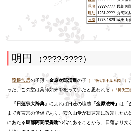
覚瑜
????-????
民部阿
胤助
1251-????
介阿闍
照胤
1775-1829
成田山
明円
（????-????）
鴨根常房
の子孫・
金原次郎清胤
の子
（『神代本千葉系図』）
った。この堂は薬師如来を祀っていたと思われる
（『折伏正
『日蓮宗大辞典』
によれば日蓮の壇越
「金原法橋」
は
「
まで真言宗の僧侶であり、安久山堂が日蓮宗に改宗したの
にあたる
民部阿闍梨覺瑜
の代であることから、日蓮より文