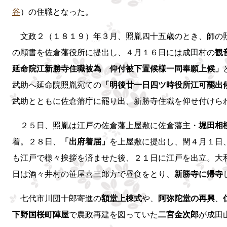
谷
）の住職となった。
文政２（１８１９）年３月、照胤四十五歳のとき、師の
の願書を佐倉藩役所に提出し、４月１６日には成田村の
観
延命院江新勝寺住職被為 仰付被下置候様一同奉願上候」
武助へ延命院照胤宛ての
「明後廿一日四ツ時役所江可罷出
武助とともに佐倉藩庁に罷り出、新勝寺住職を仰せ付けら
２５日、照胤は江戸の佐倉藩上屋敷に佐倉藩主・
堀田相
着。２８日、
「出府着届」
を上屋敷に提出し、閏４月１日
も江戸で様々挨拶を済ませた後、２１日に江戸を出立。大
日は酒々井村の笹屋喜三郎方で昼食をとり、
新勝寺に帰寺
七代市川団十郎寄進の
額堂上棟式
や、
阿弥陀堂の再興
、
下野国桜町陣屋
で農政再建を図っていた
二宮金次郎
が成田