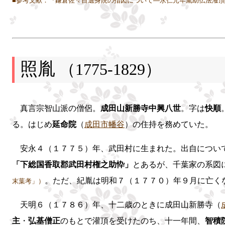
■参考文献：『鎌倉佐々目遺身院の指図について―永仁元年胤助伝法潅頂
照胤
（1775-1829）
真言宗智山派の僧侶。
成田山新勝寺中興八世
。字は
快順
る。はじめ
延命院
（
成田市幡谷
）の住持を務めていた。
安永４（１７７５）年、武田村に生まれた。出自につい
「下総国香取郡武田村権之助忰」
とあるが、千葉家の系図
。ただ、紀胤は明和７（１７７０）年９月に亡く
末葉考」）
天明６（１７８６）年、十二歳のときに成田山新勝寺（
主
・
弘基僧正
のもとで灌頂を受けたのち、十一年間、
智積