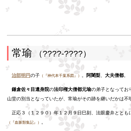
｜ （掃部助）
＋―千代松丸―
＋―
常瑜
（????-????）
治部明円
の子
。
阿闍梨
、
大夫僧都
。
（『神代本千葉系図』）
鎌倉佐々目遺身院
の
法印権大僧都元瑜
の弟子となってお
山堂の別当となっていたが、常瑜がその跡を継いだかは不
正応３（１２９０）年１２月９日巳刻、法眼慶弁ととも
。
（『血脈類集記』）