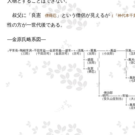
人物とすることはできない。
叔父に「良憲
」という僧侶が見えるが
僧舜忍
（『神代本千
性の方が一世代後である。
―金原氏略系図―
→平常長―鴨根常房―千田常益――金原常義――盛常―＋―清胤―＋―重胤―――――＋―胤益―――――宗胤――
（三郎） （千田庄司）（金原庄司）（庄司）｜（次郎）｜（小次郎） ｜（
｜ ｜ ｜
＋―盛親 ｜ ＋―胤光―――＋―
｜（次郎）｜ ｜（弥二郎） ｜（
｜ ｜ ｜ 
＋―良憲 ｜ ｜ ＋
（舜忍）｜ ｜ （
｜ ｜
｜ ＋―胤朝―――＋―
｜ （七郎） ｜（平
｜ 
｜ ＋―義
｜ （八
｜ 僧治部
＋―明円―――――＋―常瑜―――
（安久山堂別当）｜（大夫僧都） 
｜
＋―胤長―――＋―胤春――＋―有胤―――
（左衛門尉）｜（三郎） ｜
｜ 
＋―胤親 ＋―胤義―――＋―
｜（六郎） ｜（七郎次郎）｜
｜ ｜
＋―胤盛 ｜ ＋―日
（七郎） ｜ ｜
｜ ｜
｜ ＋―胤世―