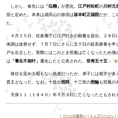
しかし、春先には
「疝癪」
が悪化。
江戸村松町
の
川村元
宿と定めた。本来は成田山の旅宿は
坂本町正福院
だが、こ
た。
４月２５日、佐倉藩庁に江戸行きの願書を提出。２８日に
体調は改善せず、７月７日にさらに五十日の延長療養を申
戸を出立した。実際にはこのとき照胤は亡くなったため俄
は
「養生不相叶」
遷化したと公表された。
世寿五十五
（『新
後住を定める暇もない急逝だったが、弟子には俊才が多
貫主となった。なお、十世の
照阿
、十三世の
照輪
も照胤の
天保１１（１８４０）年５月３日に亡くなったともされ
｜
ページの最初へ
｜
トップページへ
｜