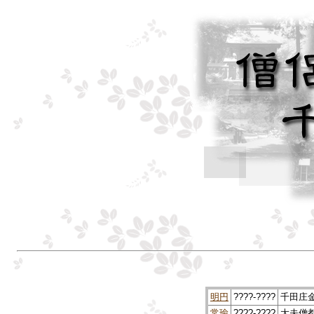
明円
????-????
千田庄
常瑜
????-????
大夫僧