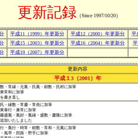
更新記録
（Since 1997/10/20）
分
平成11（1999）年更新分
平成12（2000）年更新分
平
分
平成15（2003）年更新分
平成16（2004）年更新分
平
分
平成19（2007）年更新分
更新内容
平成１3（2001）年
数・常縁・元胤・氏胤・頼数・氏村に加筆
東常和に加筆
を書き直し
氏・縁数・常慶・常堯に加筆
東泰行・兼常に加筆
藤盛胤・胤好・胤縁・盛数・慶隆に加筆
追加いたしました
行・胤行・時常・頼数・常和・元胤に加筆
・風早・田路・野手に加筆