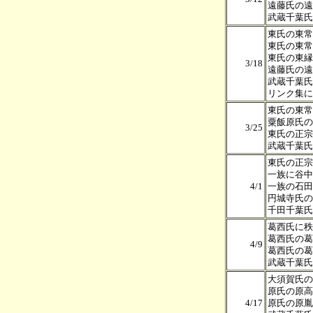
遠藤氏の遠
武蔵千葉氏
東氏の東常
東氏の東常
東氏の東縁
3/18
遠藤氏の遠
武蔵千葉氏
リンク集に
東氏の東常
粟飯原氏の
3/25
東氏の正宗
武蔵千葉氏
東氏の正宗
一族に谷中
4/1
一族の石田
円城寺氏の
千田千葉氏
葛西氏に秩
葛西氏の葛
4/9
葛西氏の葛
武蔵千葉氏
大須賀氏の
原氏の原高
4/17
原氏の原胤