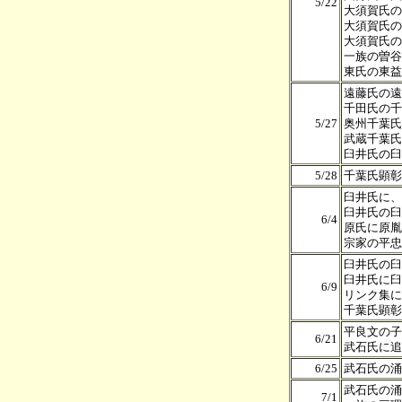
5/22
大須賀氏の
大須賀氏の
大須賀氏の
一族の曽谷
東氏の東益
遠藤氏の遠
千田氏の千
5/27
奥州千葉氏
武蔵千葉氏
臼井氏の臼
5/28
千葉氏顕彰
臼井氏に、
臼井氏の臼
6/4
原氏に原胤
宗家の平忠
臼井氏の臼
臼井氏に臼
6/9
リンク集に
千葉氏顕彰
平良文の子
6/21
武石氏に追
6/25
武石氏の涌
武石氏の涌
7/1