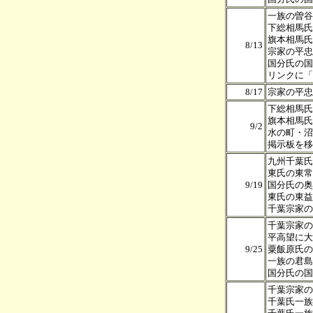
一族の曽谷
下総相馬氏
旗本相馬氏
8/13
宗家の平忠
国分氏の国
リンクに「
8/17
宗家の平忠
下総相馬氏
旗本相馬氏
9/2
水の町・沼
掲示板を移
九州千葉氏
東氏の東常
9/19
国分氏の奥
東氏の東益
千葉宗家の
千葉宗家の
平高望に大
9/25
粟飯原氏の
一族の君島
国分氏の国
千葉宗家の
千葉氏一族