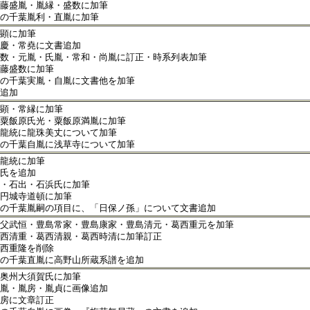
藤盛胤・胤縁・盛数に加筆
の千葉胤利・直胤に加筆
顕に加筆
慶・常堯に文書追加
数・元胤・氏胤・常和・尚胤に訂正・時系列表加筆
藤盛数に加筆
の千葉実胤・自胤に文書他を加筆
追加
顕・常縁に加筆
粟飯原氏光・粟飯原満胤に加筆
龍統に龍珠美丈について加筆
の千葉自胤に浅草寺について加筆
龍統に加筆
氏を追加
・石出・石浜氏に加筆
円城寺道頓に加筆
の千葉胤嗣の項目に、「日保ノ孫」について文書追加
父武恒・豊島常家・豊島康家・豊島清元・葛西重元を加筆
西清重・葛西清親・葛西時清に加筆訂正
西重隆を削除
の千葉直胤に高野山所蔵系譜を追加
奥州大須賀氏に加筆
胤・胤房・胤貞に画像追加
房に文章訂正