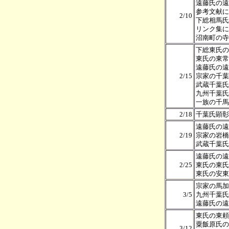
遠藤氏の遠
参考文献に
2/10
下総相馬氏
リンク集に
沼南町の寺
下総東氏の
東氏の東常
遠藤氏の遠
2/15
宗家の千葉
武蔵千葉氏
九州千葉氏
一族の千馬
2/18
千葉氏顕彰
遠藤氏の遠
2/19
宗家の岩橋
武蔵千葉氏
遠藤氏の遠
2/25
東氏の東氏
東氏の安東
宗家の馬加
3/5
九州千葉氏
遠藤氏の遠
東氏の東頼
粟飯原氏の
3/12