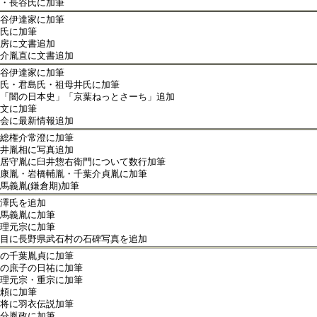
・長谷氏に加筆
谷伊達家に加筆
氏に加筆
房に文書追加
介胤直に文書追加
谷伊達家に加筆
氏・君島氏・祖母井氏に加筆
「闇の日本史」「京葉ねっとさーち」追加
文に加筆
会に最新情報追加
総権介常澄に加筆
井胤相に写真追加
居守胤に臼井惣右衛門について数行加筆
康胤・岩橋輔胤・千葉介貞胤に加筆
馬義胤(鎌倉期)加筆
澤氏を追加
馬義胤に加筆
理元宗に加筆
目に長野県武石村の石碑写真を追加
の千葉胤貞に加筆
の庶子の日祐に加筆
理元宗・重宗に加筆
頼に加筆
将に羽衣伝説加筆
分胤政に加筆