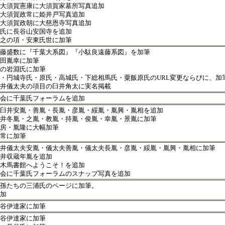
大須賀憲康に大須賀家墓所写真追加
大須賀政常に姫井戸写真追加
大須賀政朝に大慈恩寺写真追加
氏に長谷山安国寺を追加
之の項・安東氏世に加筆
藤盛数に『千葉大系図』『小駄良遠藤系図』を加筆
田胤幸に加筆
の岩淵氏に加筆
・円城寺氏・原氏・高城氏・下総相馬氏・粟飯原氏のURL変更ならびに、加
井儀太夫の項目の臼井角太に実名掲載
会に千葉氏フォーラムを追加
臼井安胤・善胤・長胤・彦胤・綏胤・胤興・胤相を追加
井冬胤・之胤・教胤・持胤・俊胤・幸胤・景胤に加筆
房・胤隆に大幅加筆
常に加筆
井儀太夫安胤・儀太夫善胤・儀太夫長胤・彦胤・綏胤・胤興・胤相に加筆
井収蔵年胤を追加
木馬書館へようこそ！を追加
会に千葉氏フォーラムのスナップ写真を追加
孫たちの三浦氏のページに加筆。
加
谷伊達家に加筆
谷伊達家に加筆