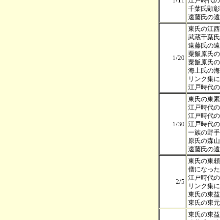
1/11
江戸時代の
千葉氏顕彰
遠藤氏の遠
東氏の江西
武蔵千葉氏
遠藤氏の遠
粟飯原氏の
1/20
粟飯原氏の
海上氏の海
リンク集に
江戸時代の
東氏の東素
江戸時代の
江戸時代の
1/30
江戸時代の
一族の野手
原氏の森山
遠藤氏の遠
東氏の東頼
僧になった
江戸時代の
2/5
リンク集に
東氏の東益
東氏の東元
東氏の東益