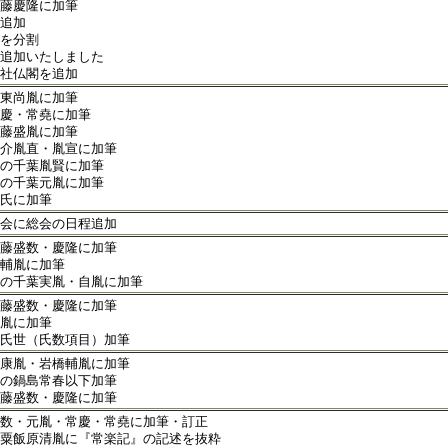
藤慶隆に加筆
追加
を分割
追加いたしました
社仏閣を追加
東尚胤に加筆
慶・常堯に加筆
藤盛胤に加筆
介胤直・胤宣に加筆
の千葉胤賢に加筆
の千葉元胤に加筆
氏に加筆
会に総会の日程追加
藤盛数・慶隆に加筆
輔胤に加筆
の千葉実胤・自胤に加筆
藤盛数・慶隆に加筆
胤に加筆
氏世（氏数項目）加筆
康胤・岩橋輔胤に加筆
の鍋島常春以下加筆
藤盛数・慶隆に加筆
数・元胤・常慶・常堯に加筆・訂正
粟飯原清胤に『常楽記』の記述を抜粋