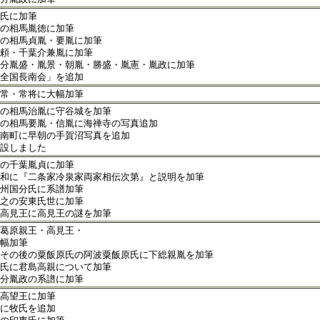
氏に加筆
の相馬胤徳に加筆
の相馬貞胤・要胤に加筆
頼・千葉介兼胤に加筆
分胤盛・胤景・朝胤・勝盛・胤憲・胤政に加筆
全国長南会」を追加
常・常将に大幅加筆
の相馬治胤に守谷城を加筆
の相馬要胤・信胤に海禅寺の写真追加
南町に早朝の手賀沼写真を追加
設しました
の千葉胤貞に加筆
和に『二条家冷泉家両家相伝次第』と説明を加筆
州国分氏に系譜加筆
之の安東氏世に加筆
高見王に高見王の謎を加筆
葛原親王・高見王・
幅加筆
その後の粟飯原氏の阿波粟飯原氏に下総親胤を加筆
氏に君島高親について加筆
分胤政の系譜に加筆
高望王に加筆
に牧氏を追加