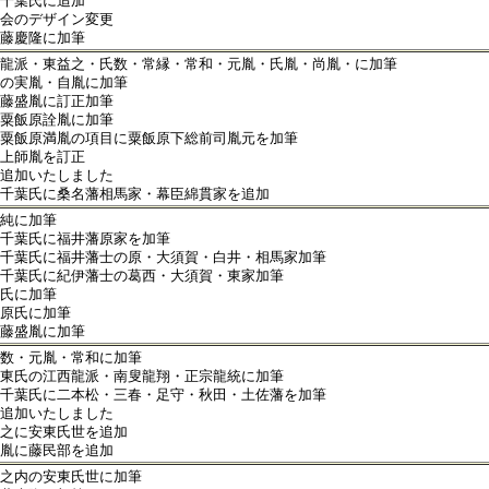
千葉氏に追加
会のデザイン変更
藤慶隆に加筆
龍派・東益之・氏数・常縁・常和・元胤・氏胤・尚胤・に加筆
の実胤・自胤に加筆
藤盛胤に訂正加筆
粟飯原詮胤に加筆
粟飯原満胤の項目に粟飯原下総前司胤元を加筆
上師胤を訂正
追加いたしました
千葉氏に桑名藩相馬家・幕臣綿貫家を追加
純に加筆
千葉氏に福井藩原家を加筆
千葉氏に福井藩士の原・大須賀・白井・相馬家加筆
千葉氏に紀伊藩士の葛西・大須賀・東家加筆
氏に加筆
原氏に加筆
藤盛胤に加筆
数・元胤・常和に加筆
東氏の江西龍派・南叟龍翔・正宗龍統に加筆
千葉氏に二本松・三春・足守・秋田・土佐藩を加筆
追加いたしました
之に安東氏世を追加
胤に藤民部を追加
之内の安東氏世に加筆