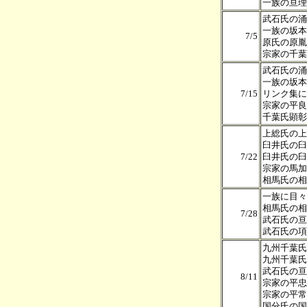
一族の亘理
武石氏の涌
一族の坂本
7/5
原氏の原胤
宗家の千葉
武石氏の涌
一族の坂本
7/15
リンク集に
宗家の平良
千葉氏顕彰
上総氏の上
臼井氏の臼
7/22
臼井氏の臼
宗家の馬加
相馬氏の相
一族に目々
相馬氏の相
7/28
武石氏の亘
武石氏の項
九州千葉氏
九州千葉氏
武石氏の亘
8/11
宗家の平忠
宗家の平常
国分氏の国