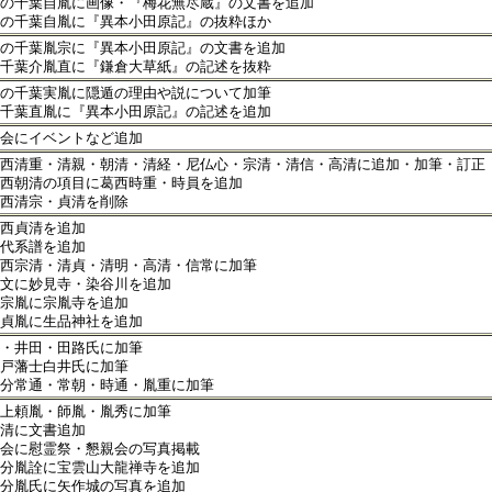
の千葉自胤に画像・『梅花無尽蔵』の文書を追加
の千葉自胤に『異本小田原記』の抜粋ほか
の千葉胤宗に『異本小田原記』の文書を追加
千葉介胤直に『鎌倉大草紙』の記述を抜粋
の千葉実胤に隠遁の理由や説について加筆
千葉直胤に『異本小田原記』の記述を追加
会にイベントなど追加
西清重・清親・朝清・清経・尼仏心・宗清・清信・高清に追加・加筆・訂正
西朝清の項目に葛西時重・時員を追加
西清宗・貞清を削除
西貞清を追加
代系譜を追加
西宗清・清貞・清明・高清・信常に加筆
文に妙見寺・染谷川を追加
宗胤に宗胤寺を追加
貞胤に生品神社を追加
・井田・田路氏に加筆
戸藩士白井氏に加筆
分常通・常朝・時通・胤重に加筆
上頼胤・師胤・胤秀に加筆
清に文書追加
会に慰霊祭・懇親会の写真掲載
分胤詮に宝雲山大龍禅寺を追加
分胤氏に矢作城の写真を追加