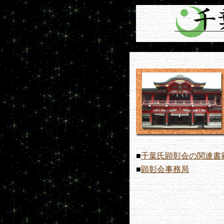
■
千葉氏顕彰会の関連書
■
顕彰会事務局