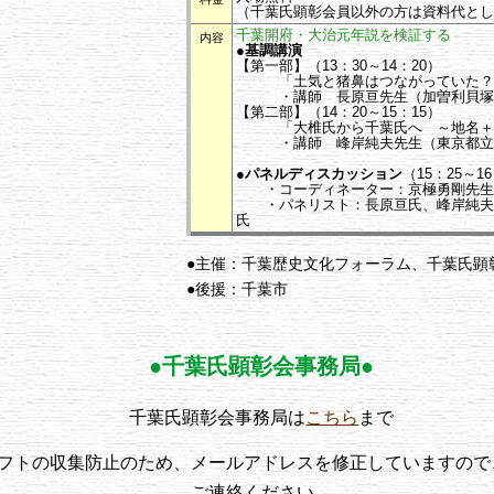
（千葉氏顕彰会員以外の方は資料代として
千葉開府・大治元年説を検証する
内容
●基調講演
【第一部】（13：30～14：20）
「土気と猪鼻はつながっていた？～
・講師 長原亘先生（
加曽利貝塚
【第二部】（14：20～15：15）
「大椎氏から千葉氏へ ～地名＋介
・講師 峰岸純夫先生（東京都立
●パネルディスカッション
（15：25～1
・コーディネーター：京極勇剛先生
・パネリスト：長原亘氏、峰岸純夫
氏
●主催：
千葉歴史文化フォーラム、
千葉氏顕
●後援：千葉市
●千葉氏顕彰会事務局●
千葉氏顕彰会事務局は
こちら
まで
フトの収集防止のため、メールアドレスを修正していますので
ご連絡ください。