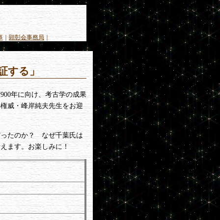
事
｜
顕彰会事務局
｜
証する」
00年に向け、考古学の成果
の権威・峰岸純夫先生をお迎
ったのか？ なぜ千葉氏は
考えます。お楽しみに！