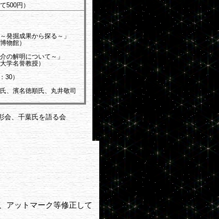
500円）
発掘成果から探る～」
博物館
）
の解明について～」
大学名誉教授）
6：30）
氏、濱名徳順氏、丸井敬司
彰会、千葉氏を語る会
、アットマーク等修正して